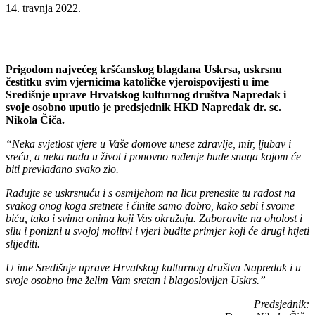
14. travnja 2022.
Prigodom najvećeg kršćanskog blagdana Uskrsa, uskrsnu
čestitku svim vjernicima katoličke vjeroispovijesti u ime
Središnje uprave Hrvatskog kulturnog društva Napredak i
svoje osobno uputio je predsjednik HKD Napredak dr. sc.
Nikola Čiča.
“Neka svjetlost vjere u Vaše domove unese zdravlje, mir, ljubav i
sreću, a neka nada u život i ponovno rođenje bude snaga kojom će
biti prevladano svako zlo.
Radujte se uskrsnuću i s osmijehom na licu prenesite tu radost na
svakog onog koga sretnete i činite samo dobro, kako sebi i svome
biću, tako i svima onima koji Vas okružuju. Zaboravite na oholost i
silu i ponizni u svojoj molitvi i vjeri budite primjer koji će drugi htjeti
slijediti.
U ime Središnje uprave Hrvatskog kulturnog društva Napredak i u
svoje osobno ime želim Vam sretan i blagoslovljen Uskrs.”
Predsjednik: