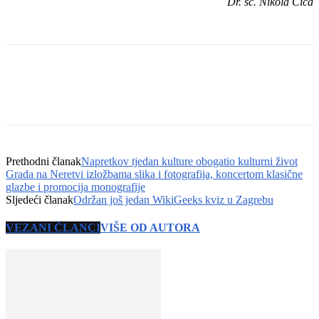
Dr. sc. Nikola Čiča
Prethodni članak
Napretkov tjedan kulture obogatio kulturni život
Grada na Neretvi izložbama slika i fotografija, koncertom klasične
glazbe i promocija monografije
Sljedeći članak
Održan još jedan WikiGeeks kviz u Zagrebu
VEZANI ČLANCI
VIŠE OD AUTORA