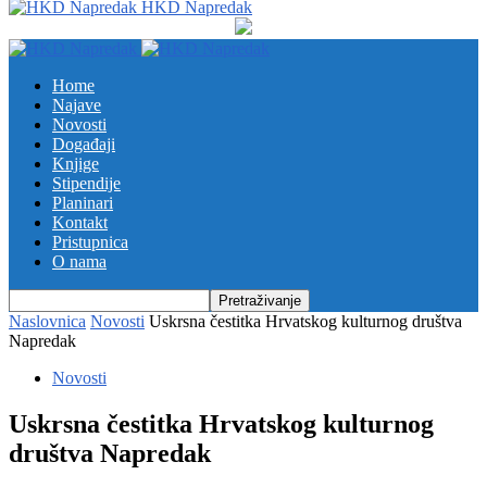
HKD Napredak
Home
Najave
Novosti
Događaji
Knjige
Stipendije
Planinari
Kontakt
Pristupnica
O nama
Naslovnica
Novosti
Uskrsna čestitka Hrvatskog kulturnog društva
Napredak
Novosti
Uskrsna čestitka Hrvatskog kulturnog
društva Napredak