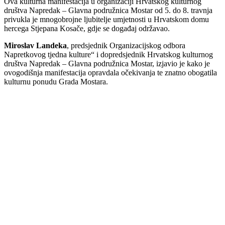
Ova kulturna manifestacija u organizaciji Hrvatskog kulturnog
društva Napredak – Glavna podružnica Mostar od 5. do 8. travnja
privukla je mnogobrojne ljubitelje umjetnosti u Hrvatskom domu
hercega Stjepana Kosače, gdje se događaj održavao.
Miroslav Landeka
, predsjednik Organizacijskog odbora
Napretkovog tjedna kulture“ i dopredsjednik Hrvatskog kulturnog
društva Napredak – Glavna podružnica Mostar, izjavio je kako je
ovogodišnja manifestacija opravdala očekivanja te znatno obogatila
kulturnu ponudu Grada Mostara.