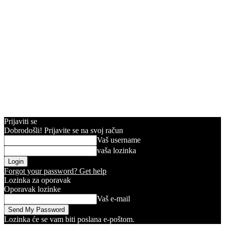
Prijaviti se
Dobrodošli! Prijavite se na svoj račun
Vaš username
vaša lozinka
Forgot your password? Get help
Lozinka za oporavak
Oporavak lozinke
Vaš e-mail
Lozinka će se vam biti poslana e-poštom.