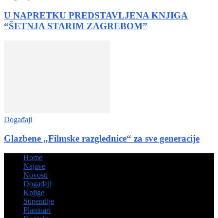
U NAPRETKU PREDSTAVLJENA KNJIGA
“ŠETNJA STARIM ZAGREBOM”
Događaji
Glazbene „Filmske razglednice“ za sve generacije
Home
Najave
Novosti
Događaji
Knjige
Stipendije
Planinari