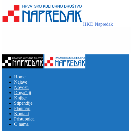
HKD Napredak
Home
Najave
Novosti
Događaji
Knjige
Stipendije
Planinari
Kontakt
Pristupnica
O nama