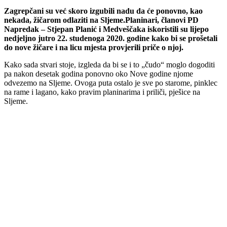
Zagrepčani su već skoro izgubili nadu da će ponovno, kao
nekada, žičarom odlaziti na Sljeme.Planinari, članovi PD
Napredak – Stjepan Planić i Medveščaka iskoristili su lijepo
nedjeljno jutro 22. studenoga 2020. godine kako bi se prošetali
do nove žičare i na licu mjesta provjerili priče o njoj.
Kako sada stvari stoje, izgleda da bi se i to „čudo“ moglo dogoditi
pa nakon desetak godina ponovno oko Nove godine njome
odvezemo na Sljeme. Ovoga puta ostalo je sve po starome, pinklec
na rame i lagano, kako pravim planinarima i priliči, pješice na
Sljeme.