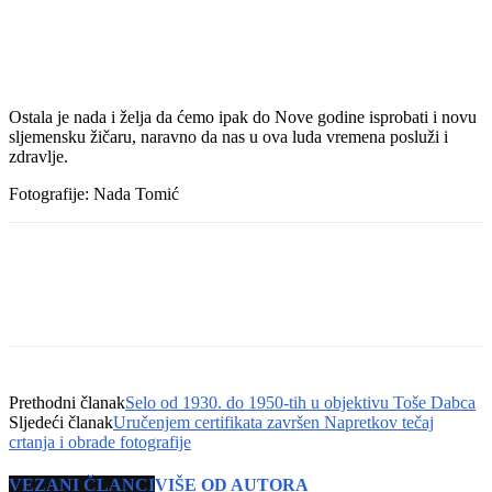
Ostala je nada i želja da ćemo ipak do Nove godine isprobati i novu
sljemensku žičaru, naravno da nas u ova luda vremena posluži i
zdravlje.
Fotografije: Nada Tomić
Prethodni članak
Selo od 1930. do 1950-tih u objektivu Toše Dabca
Sljedeći članak
Uručenjem certifikata završen Napretkov tečaj
crtanja i obrade fotografije
VEZANI ČLANCI
VIŠE OD AUTORA