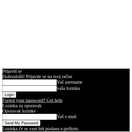
Prijaviti se
Dobrodošli! Prijavite se na svoj račun
Vaš username
vaša lozinka
Forgot your password? Get help
Lozinka za oporavak
Oporavak lozinke
Vaš e-mail
Lozinka će se vam biti poslana e-poštom.