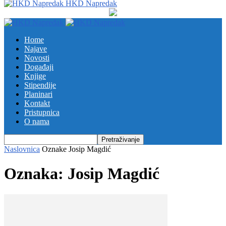
HKD Napredak
Home
Najave
Novosti
Događaji
Knjige
Stipendije
Planinari
Kontakt
Pristupnica
O nama
Naslovnica
Oznake
Josip Magdić
Oznaka: Josip Magdić