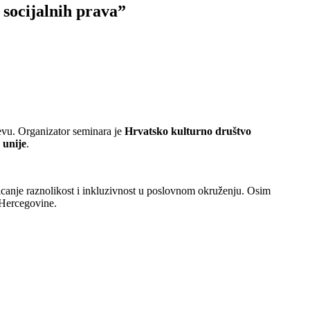
socijalnih prava”
jevu. Organizator seminara je
Hrvatsko kulturno društvo
unije
.
omicanje raznolikost i inkluzivnost u poslovnom okruženju. Osim
i Hercegovine.