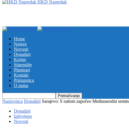
HKD Napredak
Home
Najave
Novosti
Događaji
Knjige
Stipendije
Planinari
Kontakt
Pristupnica
O nama
Naslovnica
Događaji
Sarajevo: S radom započeo Međunarodni semina
Događaji
Izdvojeno
Novosti