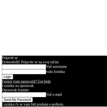
Prijaviti se
Dobrodošli! Prijavite se na svoj račun
Vaš username
vaša lozinka
Forgot your password? Get help
Lozinka za oporavak
Oporavak lozinke
Vaš e-mail
Lozinka će se vam biti poslana e-poštom.