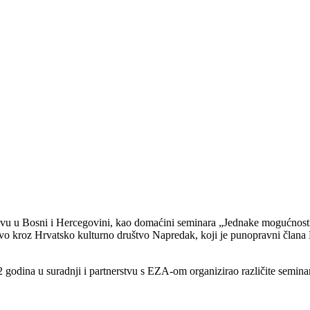
evu u Bosni i Hercegovini, kao domaćini seminara „Jednake mogućnosti 
avo kroz Hrvatsko kulturno društvo Napredak, koji je punopravni člana 
dina u suradnji i partnerstvu s EZA-om organizirao različite seminare