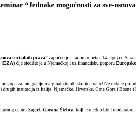
eminar “Jednake mogućnosti za sve-osnova 
snova socijalnih prava”
započeo je s radom u petak 14. lipnja u Sara
a (EZA)
čije sjedište je u Njemačkoj i uz financijsku potporu
Europske 
 i pristupa za integraciju marginaliziranih skupina na tržište rada te pr
i drugih institucija iz Italije, Njemačke, Hrvatske, Crne Gore i Bosne 
lturnog centra Zagreb
Gorana Štrbca
, koji je ujedno bio i moderator.