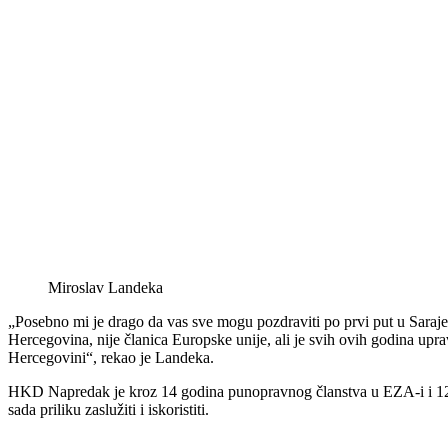
Miroslav Landeka
„Posebno mi je drago da vas sve mogu pozdraviti po prvi put u Saraj
Hercegovina, nije članica Europske unije, ali je svih ovih godina upr
Hercegovini“, rekao je Landeka.
HKD Napredak je kroz 14 godina punopravnog članstva u EZA-i i 12 go
sada priliku zaslužiti i iskoristiti.