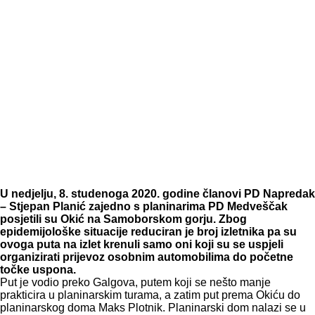
U nedjelju, 8. studenoga 2020. godine članovi PD Napredak
– Stjepan Planić zajedno s planinarima PD Medveščak
posjetili su Okić na Samoborskom gorju. Zbog
epidemijološke situacije reduciran je broj izletnika pa su
ovoga puta na izlet krenuli samo oni koji su se uspjeli
organizirati prijevoz osobnim automobilima do početne
točke uspona.
Put je vodio preko Galgova, putem koji se nešto manje
prakticira u planinarskim turama, a zatim put prema Okiću do
planinarskog doma Maks Plotnik. Planinarski dom nalazi se u