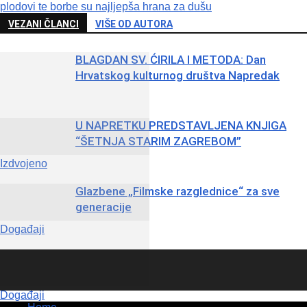
plodovi te borbe su najljepša hrana za dušu
VEZANI ČLANCI
VIŠE OD AUTORA
BLAGDAN SV. ĆIRILA I METODA: Dan
Hrvatskog kulturnog društva Napredak
U NAPRETKU PREDSTAVLJENA KNJIGA
“ŠETNJA STARIM ZAGREBOM”
Izdvojeno
Glazbene „Filmske razglednice“ za sve
generacije
Događaji
Događaji