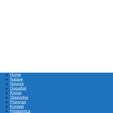
Home
Najave
Novosti
Događaji
Knjige
Stipendije
Planinari
Kontakt
Pristupnica