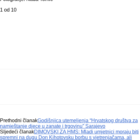
1
od 10
Prethodni članak
Godišnjica utemeljenja “Hrvatskog društva za
namještanje djece u zanate i trgovinu” Sarajevo
Sljedeći članak
DIMOVSKI ZA HMS: Mladi umjetnici moraju biti
spremni na dugu Don Kihotovsku borbu s vjetrenjačama, ali