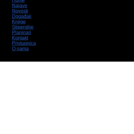
Home
Najave
Novosti
Događaji
Knjige
Stipendije
Planinari
Kontakt
Pristupnica
O nama
© Hrvatsko kulturno društvo Napredak