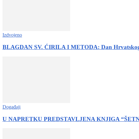
Izdvojeno
BLAGDAN SV. ĆIRILA I METODA: Dan Hrvatskog k
Događaji
U NAPRETKU PREDSTAVLJENA KNJIGA “ŠET