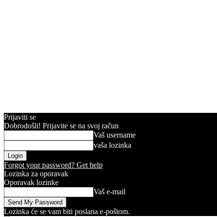
Prijaviti se
Dobrodošli! Prijavite se na svoj račun
Vaš username
vaša lozinka
Forgot your password? Get help
Lozinka za oporavak
Oporavak lozinke
Vaš e-mail
Lozinka će se vam biti poslana e-poštom.