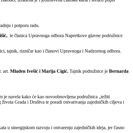
adnju i potporu radu.
šić,
te članica Upravnoga odbora Napretkove glavne podružnice
ici, tajnik, rizničar kao i članovi Upravnoga i Nadzornog odbora.
. art.
Mladen Ivešić i Marija Cigić.
Tajnik podružnice je
Bernarda
m je navela kako će kao novoobnovljena podružnica „težiti
ivota Grada i Društva te poradi ostvarivanja zajedničkih ciljeva i
ta u sinergijskom razvoju i ostvarenju zajedničkih ideja, jer časno