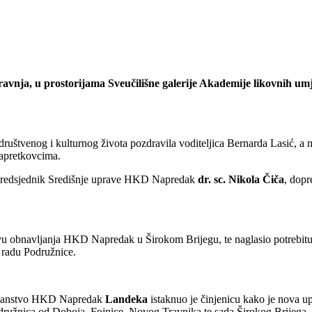
. travnja, u prostorijama Sveučilišne galerije Akademije likovnih 
ruštvenog i kulturnog života pozdravila voditeljica Bernarda Lasić, a 
apretkovcima.
 i predsjednik Središnje uprave HKD Napredak
dr. sc. Nikola Čiča
, dopr
ivu obnavljanja HKD Napredak u Širokom Brijegu, te naglasio potrebit
 radu Podružnice.
i članstvo HKD Napredak
Landeka
istaknuo je činjenicu kako je nova u
odružnica od Doboja, Fojnice, Novog Travnika te sada Širokog Brijega. T