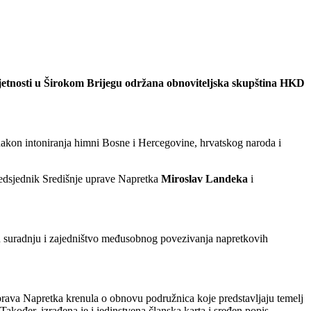
umjetnosti u Širokom Brijegu održana obnoviteljska skupština HKD
nakon intoniranja himni Bosne i Hercegovine, hrvatskog naroda i
edsjednik Središnje uprave Napretka
Miroslav Landeka
i
u suradnju i zajedništvo međusobnog povezivanja napretkovih
prava Napretka krenula o obnovu podružnica koje predstavljaju temelj
akođer, izrađena je i jedinstvena članska karta i sređen popis