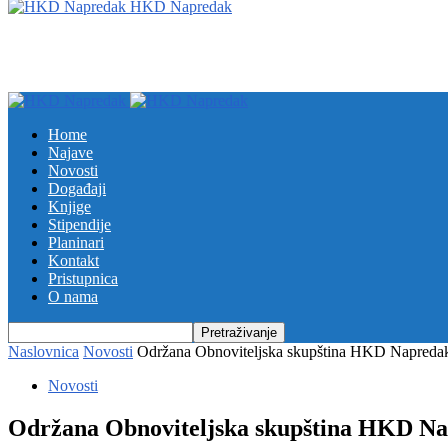
HKD Napredak
Home
Najave
Novosti
Događaji
Knjige
Stipendije
Planinari
Kontakt
Pristupnica
O nama
Naslovnica
Novosti
Održana Obnoviteljska skupština HKD Napredak 
Novosti
Održana Obnoviteljska skupština HKD Nap