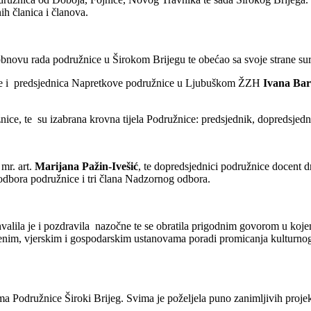
h članica i članova.
ovu rada podružnice u Širokom Brijegu te obećao sa svoje strane sur
tine i predsjednica Napretkove podružnice u Ljubuškom ŽZH
Ivana Bari
ice, te su izabrana krovna tijela Podružnice: predsjednik, dopredsjedn
mr. art.
Marijana Pažin-Ivešić
, te dopredsjednici podružnice docent dr
dbora podružnice i tri člana Nadzornog odbora.
alila je i pozdravila nazočne te se obratila prigodnim govorom u koje
enim, vjerskim i gospodarskim ustanovama poradi promicanja kulturnog ž
a Podružnice Široki Brijeg. Svima je poželjela puno zanimljivih projeka