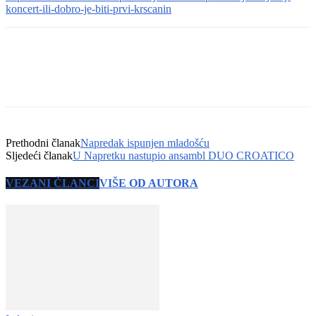
koncert-ili-dobro-je-biti-prvi-krscanin
Prethodni članak
Napredak ispunjen mladošću
Sljedeći članak
U Napretku nastupio ansambl DUO CROATICO
VEZANI ČLANCI
VIŠE OD AUTORA