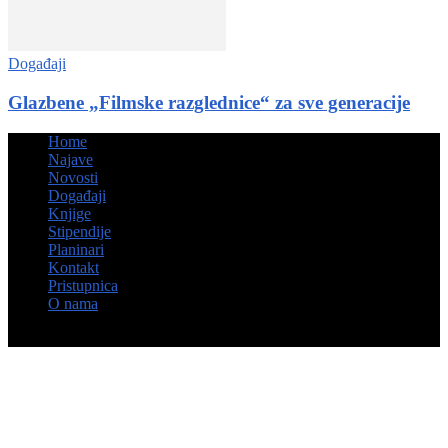
Događaji
Glazbene „Filmske razglednice“ za sve generacije
Home
Najave
Novosti
Događaji
Knjige
Stipendije
Planinari
Kontakt
Pristupnica
O nama
© Hrvatsko kulturno društvo Napredak