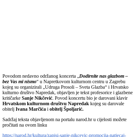
Povodom nedavno održanog koncerta „
Dodirnite nas glazbom –
bez Vas mi nismo
“ u Napretkovom kulturnom centru u Zagrebu
kojeg su organizirali „Udruga Prosoli – Sveta Glazba“ i Hrvatsko
kulturno društvo Napredak, objavljen je tekst profesorice i glazbene
kritičarke
Sanje Nikčević
. Povod koncertu bio je darovani klavir
Hrvatskom kulturnom društvu Napredak
kojeg su darovale
obitelj
Ivana Marčića
i
obitelj Špoljarić.
Sadržaj teksta objavljenom na portalu narod.hr u cijelosti možete
pročitati na ovom linku
https://narod.hr/kultura/zapisi-sanje-nikcevic-promocija-natjecaj-