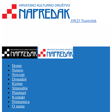
HKD Napredak
Home
Najave
Novosti
Događaji
Knjige
Stipendije
Planinari
Kontakt
Pristupnica
O nama