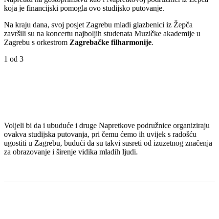
koja je financijski pomogla ovo studijsko putovanje.
Na kraju dana, svoj posjet Zagrebu mladi glazbenici iz Žepča
završili su na koncertu najboljih studenata Muzičke akademije u
Zagrebu s orkestrom
Zagrebačke filharmonije
.
1
od 3
Voljeli bi da i ubuduće i druge Napretkove podružnice organiziraju
ovakva studijska putovanja, pri čemu ćemo ih uvijek s radošću
ugostiti u Zagrebu, budući da su takvi susreti od izuzetnog značenja
za obrazovanje i širenje vidika mladih ljudi.