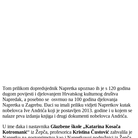
Tom prilikom dopredsjednik Napretka upoznao ih je s 120 godina
dugom povijesti i djelovanjem Hrvatskog kulturnog društva
Napredak, a posebno se osvrnuo na 100 godina djelovanja
Napretka u Zagrebu. Đaci su imali priliku vidjeti Napretkov kutak
nobelovca Ive Andrića koji je postavljen 2013. godine i u kojem se
nalaze prva izdanja knjiga i drugi dokumenti nobelovca Andrića.
U ime đaka i nastavnika
Glazbene škole „Katarina Kosača
Kotromanić
“ iz Žepča, profesorica
Kristina Čustović
zahvalila je
Napretku na gostoprimstvu kao i Napretkovoj podružnici iz Žepča