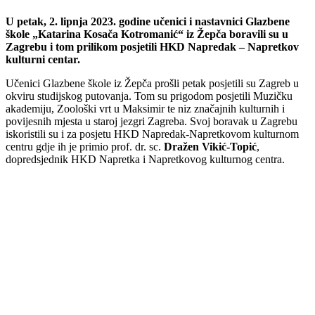
U petak, 2. lipnja 2023. godine učenici i nastavnici Glazbene
škole „Katarina Kosača Kotromanić“ iz Žepča boravili su u
Zagrebu i tom prilikom posjetili HKD Napredak – Napretkov
kulturni centar.
Učenici Glazbene škole iz Žepča prošli petak posjetili su Zagreb u
okviru studijskog putovanja. Tom su prigodom posjetili Muzičku
akademiju, Zoološki vrt u Maksimir te niz značajnih kulturnih i
povijesnih mjesta u staroj jezgri Zagreba. Svoj boravak u Zagrebu
iskoristili su i za posjetu HKD Napredak-Napretkovom kulturnom
centru gdje ih je primio prof. dr. sc.
Dražen Vikić-Topić
,
dopredsjednik HKD Napretka i Napretkovog kulturnog centra.