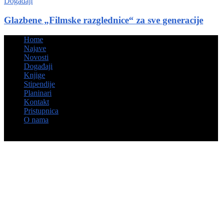
Događaji
Glazbene „Filmske razglednice“ za sve generacije
Home
Najave
Novosti
Događaji
Knjige
Stipendije
Planinari
Kontakt
Pristupnica
O nama
© Hrvatsko kulturno društvo Napredak