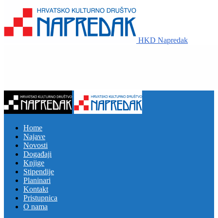
HKD Napredak
Home
Najave
Novosti
Događaji
Knjige
Stipendije
Planinari
Kontakt
Pristupnica
O nama