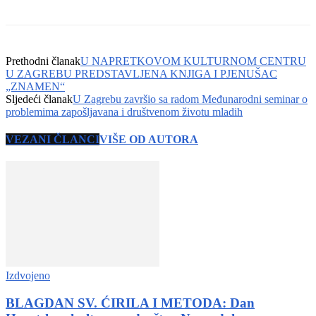
Prethodni članak
U NAPRETKOVOM KULTURNOM CENTRU
U ZAGREBU PREDSTAVLJENA KNJIGA I PJENUŠAC
„ZNAMEN“
Sljedeći članak
U Zagrebu završio sa radom Međunarodni seminar o
problemima zapošljavana i društvenom životu mladih
VEZANI ČLANCI
VIŠE OD AUTORA
Izdvojeno
BLAGDAN SV. ĆIRILA I METODA: Dan