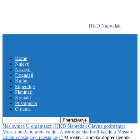
HKD Napredak
Home
Najave
Novosti
Događaji
Knjige
Stipendije
Planinari
Kontakt
Pristupnica
O nama
Naslovnica
U organizaciji HKD Napredak Glavna podružnica
Mostar održano predavanje „Austrougarske fortifikacije u Mostaru
između nastajanja i nestajanja“
Miroslav-Landeka-dopredsjednik-