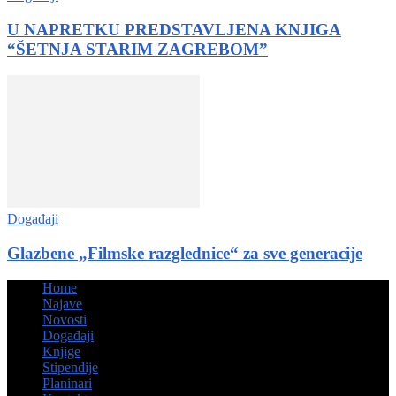
U NAPRETKU PREDSTAVLJENA KNJIGA
“ŠETNJA STARIM ZAGREBOM”
Događaji
Glazbene „Filmske razglednice“ za sve generacije
Home
Najave
Novosti
Događaji
Knjige
Stipendije
Planinari