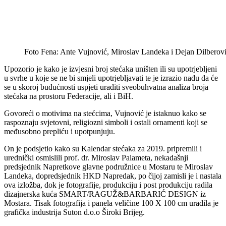
Foto Fena: Ante Vujnović, Miroslav Landeka i Dejan Dilberov
Upozorio je kako je izvjesni broj stećaka uništen ili su upotrjebljeni
u svrhe u koje se ne bi smjeli upotrjebljavati te je izrazio nadu da će
se u skoroj budućnosti uspjeti uraditi sveobuhvatna analiza broja
stećaka na prostoru Federacije, ali i BiH.
Govoreći o motivima na stećcima, Vujnović je istaknuo kako se
raspoznaju svjetovni, religiozni simboli i ostali ornamenti koji se
međusobno prepliću i upotpunjuju.
On je podsjetio kako su Kalendar stećaka za 2019. pripremili i
urednički osmislili prof. dr. Miroslav Palameta, nekadašnji
predsjednik Napretkove glavne podružnice u Mostaru te Miroslav
Landeka, dopredsjednik HKD Napredak, po čijoj zamisli je i nastala
ova izložba, dok je fotografije, produkciju i post produkciju radila
dizajnerska kuća SMART/RAGUŽ&BARBARIĆ DESIGN iz
Mostara. Tisak fotografija i panela veličine 100 X 100 cm uradila je
grafička industrija Suton d.o.o Široki Brijeg.