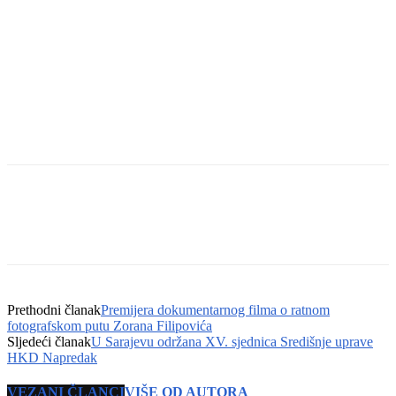
Prethodni članak
Premijera dokumentarnog filma o ratnom
fotografskom putu Zorana Filipovića
Sljedeći članak
U Sarajevu održana XV. sjednica Središnje uprave
HKD Napredak
VEZANI ČLANCI
VIŠE OD AUTORA