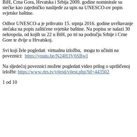
BiH, Crna Gora, Hrvatska i Srbija 2009. godine nominirale su
stećke kao zajedničko naslijeđe za upis na UNESCO-ov popis
svjetske baštine.
Odbor UNESCO-a je prihvatio 15. srpnja 2016. godine uvrštavanje
stećaka na popis zaštićene svjetske baštine. Na popisu se nalazi 30
nekropola, od kojih su 22 u BiH, po tri na području Srbije i Crne
Gore te dvije u Hrvatskoj.
Svi koji žele pogledati virtualnu izložbu, mogu to učiniti na
poveznici:
https://youtu.be/N24H3V6SBwI
Na sljedećoj poveznici možete pogledati video prilog o upriličenoj
izložbi:
https://www.rtrs.tv/vijesti/vijest.php?id=443502
1
od 10