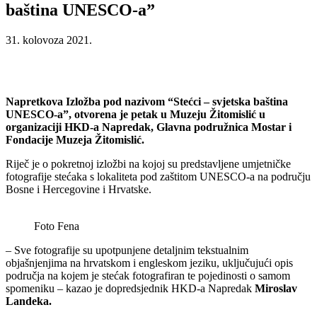
baština UNESCO-a”
31. kolovoza 2021.
Napretkova Izložba pod nazivom “Stećci – svjetska baština
UNESCO-a”, otvorena je petak u Muzeju Žitomislić u
organizaciji HKD-a Napredak, Glavna podružnica Mostar i
Fondacije Muzeja Žitomislić.
Riječ je o pokretnoj izložbi na kojoj su predstavljene umjetničke
fotografije stećaka s lokaliteta pod zaštitom UNESCO-a na području
Bosne i Hercegovine i Hrvatske.
Foto Fena
– Sve fotografije su upotpunjene detaljnim tekstualnim
objašnjenjima na hrvatskom i engleskom jeziku, uključujući opis
područja na kojem je stećak fotografiran te pojedinosti o samom
spomeniku – kazao je dopredsjednik HKD-a Napredak
Miroslav
Landeka.