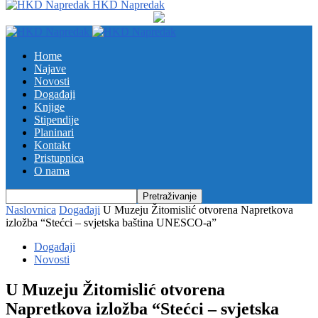
HKD Napredak
Home
Najave
Novosti
Događaji
Knjige
Stipendije
Planinari
Kontakt
Pristupnica
O nama
Naslovnica
Događaji
U Muzeju Žitomislić otvorena Napretkova
izložba “Stećci – svjetska baština UNESCO-a”
Događaji
Novosti
U Muzeju Žitomislić otvorena
Napretkova izložba “Stećci – svjetska