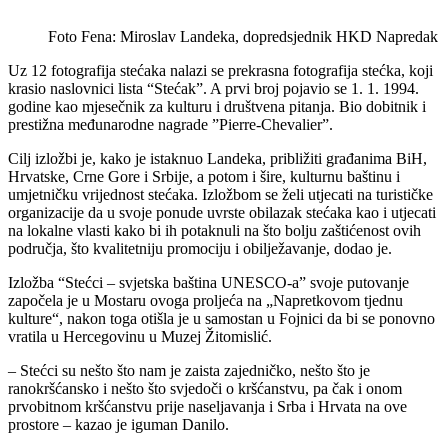
Foto Fena: Miroslav Landeka, dopredsjednik HKD Napredak
Uz 12 fotografija stećaka nalazi se prekrasna fotografija stećka, koji
krasio naslovnici lista “Stećak”. A prvi broj pojavio se 1. 1. 1994.
godine kao mjesečnik za kulturu i društvena pitanja. Bio dobitnik i
prestižna međunarodne nagrade ”Pierre-Chevalier”.
Cilj izložbi je, kako je istaknuo Landeka, približiti građanima BiH,
Hrvatske, Crne Gore i Srbije, a potom i šire, kulturnu baštinu i
umjetničku vrijednost stećaka. Izložbom se želi utjecati na turističke
organizacije da u svoje ponude uvrste obilazak stećaka kao i utjecati
na lokalne vlasti kako bi ih potaknuli na što bolju zaštićenost ovih
područja, što kvalitetniju promociju i obilježavanje, dodao je.
Izložba “Stećci – svjetska baština UNESCO-a” svoje putovanje
započela je u Mostaru ovoga proljeća na „Napretkovom tjednu
kulture“, nakon toga otišla je u samostan u Fojnici da bi se ponovno
vratila u Hercegovinu u Muzej Žitomislić.
– Stećci su nešto što nam je zaista zajedničko, nešto što je
ranokršćansko i nešto što svjedoči o kršćanstvu, pa čak i onom
prvobitnom kršćanstvu prije naseljavanja i Srba i Hrvata na ove
prostore – kazao je iguman Danilo.