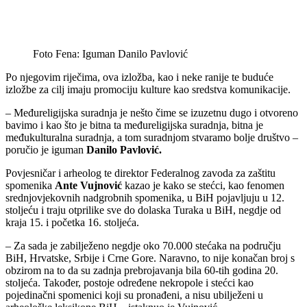
Foto Fena: Iguman Danilo Pavlović
Po njegovim riječima, ova izložba, kao i neke ranije te buduće
izložbe za cilj imaju promociju kulture kao sredstva komunikacije.
– Međureligijska suradnja je nešto čime se izuzetnu dugo i otvoreno
bavimo i kao što je bitna ta međureligijska suradnja, bitna je
međukulturalna suradnja, a tom suradnjom stvaramo bolje društvo –
poručio je iguman
Danilo Pavlović.
Povjesničar i arheolog te direktor Federalnog zavoda za zaštitu
spomenika
Ante Vujnović
kazao je kako se stećci, kao fenomen
srednjovjekovnih nadgrobnih spomenika, u BiH pojavljuju u 12.
stoljeću i traju otprilike sve do dolaska Turaka u BiH, negdje od
kraja 15. i početka 16. stoljeća.
– Za sada je zabilježeno negdje oko 70.000 stećaka na području
BiH, Hrvatske, Srbije i Crne Gore. Naravno, to nije konačan broj s
obzirom na to da su zadnja prebrojavanja bila 60-tih godina 20.
stoljeća. Također, postoje određene nekropole i stećci kao
pojedinačni spomenici koji su pronađeni, a nisu ubilježeni u