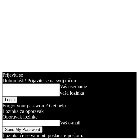
Prijaviti se
Dobrodošli! Prijavite se na svoj račun
Vaš username
vaša lozinka
Forgot your password? Get help
Lozinka za oporavak
Oporavak lozinke
Vaš e-mail
Lozinka će se vam biti poslana e-poštom.