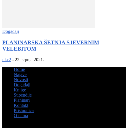
Događaji
PLANINARSKA ŠETNJA SJEVERNIM
VELEBITOM
nkc2
-
22. srpnja 2021.
Home
Najave
Novosti
Događaji
Knjige
Stipendije
Planinari
Kontakt
Pristupnica
O nama
© Hrvatsko kulturno društvo Napredak