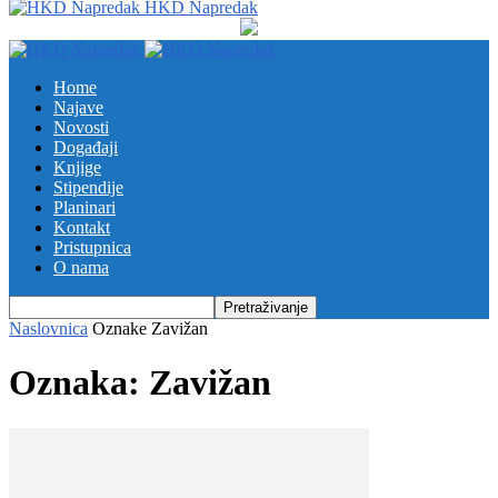
HKD Napredak
Home
Najave
Novosti
Događaji
Knjige
Stipendije
Planinari
Kontakt
Pristupnica
O nama
Naslovnica
Oznake
Zavižan
Oznaka: Zavižan