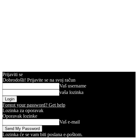
Prijaviti se
Dobrodošli! Prijavite se na svoj račun
Vaš username
vaša lozinka
Forgot your password? Get help
Lozinka za oporavak
Oporavak lozinke
Vaš e-mail
Lozinka će se vam biti poslana e-poštom.