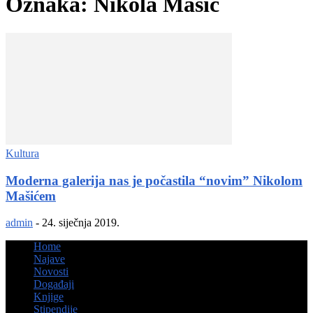
Oznaka: Nikola Mašić
Kultura
Moderna galerija nas je počastila “novim” Nikolom
Mašićem
admin
-
24. siječnja 2019.
Home
Najave
Novosti
Događaji
Knjige
Stipendije