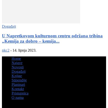
Događaji
U Napretkovom kulturnom centru održana tribina
„Kemija za dobro – kemija...
nkc2
-
14. lipnja 2023.
Home
Najave
Novosti
Događaji
Knjige
Stipendije
Planinari
Kontakt
Pristupnica
O nama
© Hrvatsko kulturno društvo Napredak