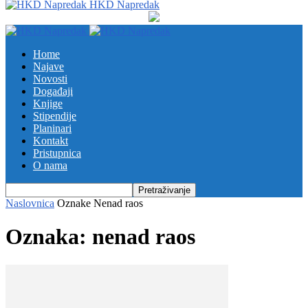
HKD Napredak
Home
Najave
Novosti
Događaji
Knjige
Stipendije
Planinari
Kontakt
Pristupnica
O nama
Naslovnica
Oznake
Nenad raos
Oznaka: nenad raos