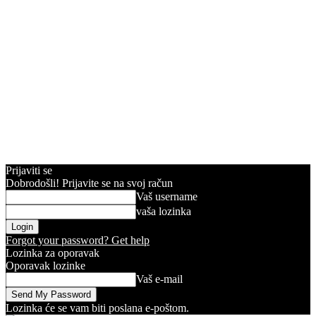
Prijaviti se
Dobrodošli! Prijavite se na svoj račun
Vaš username
vaša lozinka
Forgot your password? Get help
Lozinka za oporavak
Oporavak lozinke
Vaš e-mail
Lozinka će se vam biti poslana e-poštom.