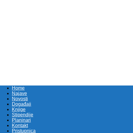
Home
Najave
Novosti
Događaji
Knjige
Stipendije
Planinari
Kontakt
Pristupnica