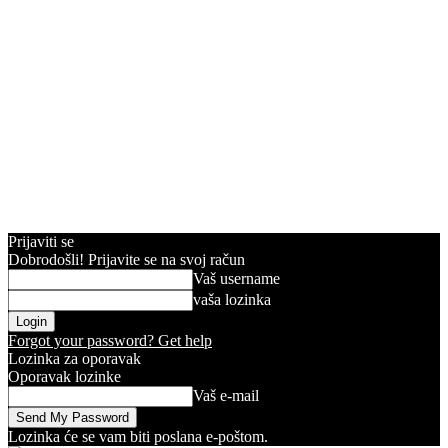
Prijaviti se
Dobrodošli! Prijavite se na svoj račun
Vaš username
vaša lozinka
Forgot your password? Get help
Lozinka za oporavak
Oporavak lozinke
Vaš e-mail
Lozinka će se vam biti poslana e-poštom.