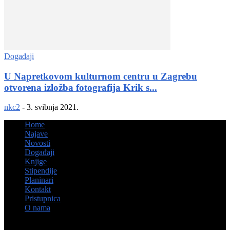
Događaji
U Napretkovom kulturnom centru u Zagrebu
otvorena izložba fotografija Krik s...
nkc2
-
3. svibnja 2021.
Home
Najave
Novosti
Događaji
Knjige
Stipendije
Planinari
Kontakt
Pristupnica
O nama
© Hrvatsko kulturno društvo Napredak