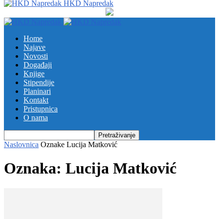
HKD Napredak
Home
Najave
Novosti
Događaji
Knjige
Stipendije
Planinari
Kontakt
Pristupnica
O nama
Naslovnica
Oznake
Lucija Matković
Oznaka: Lucija Matković