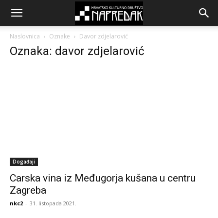
Naslovnica
Oznake
Davor zdjelarović
Oznaka: davor zdjelarović
Događaji
Carska vina iz Međugorja kušana u centru
Zagreba
nkc2
-
31. listopada 2021.