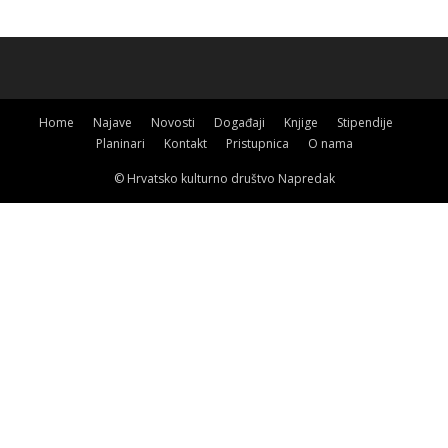
Home
Najave
Novosti
Događaji
Knjige
Stipendije
Planinari
Kontakt
Pristupnica
O nama
© Hrvatsko kulturno društvo Napredak