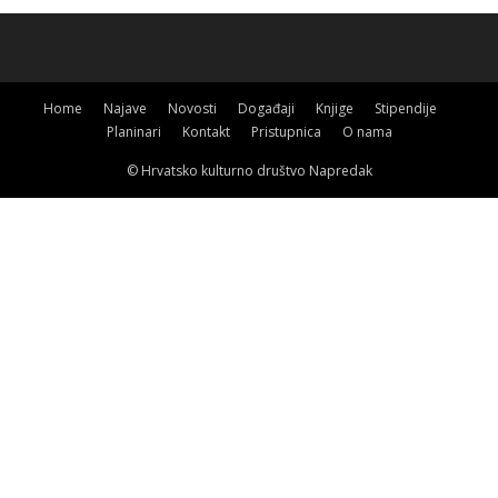
Home
Najave
Novosti
Događaji
Knjige
Stipendije
Planinari
Kontakt
Pristupnica
O nama
© Hrvatsko kulturno društvo Napredak