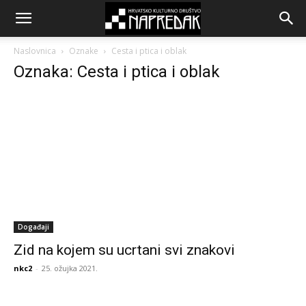
Naslovnica
Oznake
Cesta i ptica i oblak
Oznaka: Cesta i ptica i oblak
Događaji
Zid na kojem su ucrtani svi znakovi
nkc2
-
25. ožujka 2021.