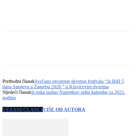
Prethodni članak
Svečano otvorenje devetog festivala “Ja BiH 5
dana Sarajeva u Zagrebu 2020.” u Klovićevim dvorima
Sljedeći članak
Iz tiska izašao Napretkov zidni kalendar za 2021.
godinu
VEZANI ČLANCI
VIŠE OD AUTORA