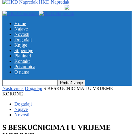
HKD Napredak
Home
Najave
Novosti
Događaji
Knjige
Stipendije
Planinari
Kontakt
Pristupnica
O nama
Naslovnica
Događaji
S BESKUĆNICIMA I U VRIJEME
KORONE
Događaji
Najave
Novosti
S BESKUĆNICIMA I U VRIJEME