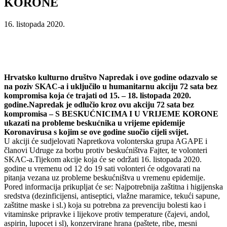
KORONE
16. listopada 2020.
Hrvatsko kulturno društvo Napredak i ove godine odazvalo se
na poziv SKAC-a i uključilo u humanitarnu akciju 72 sata bez
kompromisa koja će trajati od 15. – 18. listopada 2020.
godine.Napredak je odlučio kroz ovu akciju 72 sata bez
kompromisa – S BESKUĆNICIMA I U VRIJEME KORONE
ukazati na probleme beskućnika u vrijeme epidemije
Koronavirusa s kojim se ove godine suočio cijeli svijet.
U akciji će sudjelovati Napretkova volonterska grupa AGAPE i
članovi Udruge za borbu protiv beskućništva Fajter, te volonteri
SKAC-a.Tijekom akcije koja će se održati 16. listopada 2020.
godine u vremenu od 12 do 19 sati volonteri će odgovarati na
pitanja vezana uz probleme beskućništva u vremenu epidemije.
Pored informacija prikupljat će se: Najpotrebnija zaštitna i higijenska
sredstva (dezinficijensi, antiseptici, vlažne maramice, tekući sapune,
zaštitne maske i sl.) koja su potrebna za prevenciju bolesti kao i
vitaminske pripravke i lijekove protiv temperature (čajevi, andol,
aspirin, lupocet i sl), konzervirane hrana (paštete, ribe, mesni