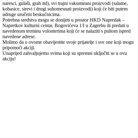
naresci, gulaši, grah itd), svi trajni vakumirani proizvodi (salame,
kobasice, sirevi i drugi suhomesnati proizvodi) koji će biti putem
udruge uručeni beskućnicima.
Potrebna sredstva mogu se donijeti u prostor HKD Napredak –
Napretkov kulturni centar, Bogovićeva 1/I u Zagrebu ili predati u
navedenom terminu volonterima koji će se nalaziti s pultom ispred
navedene adrese.
Molimo da o ovome obavijestite svoje prijatelje i sve one koji mogu
pripomoći akciji.
Unaprijed zahvaljujemo svima koji su spremni uključiti se u ovu
akciju!