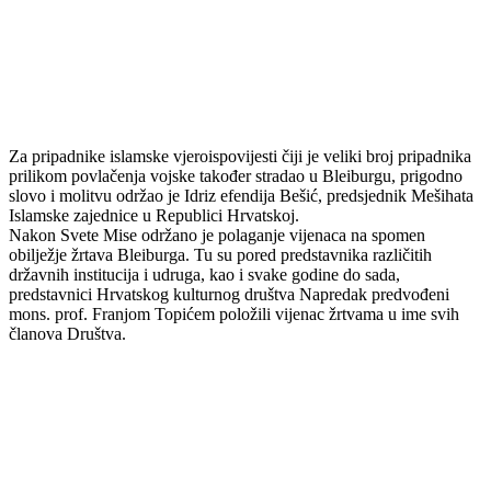
Za pripadnike islamske vjeroispovijesti čiji je veliki broj pripadnika
prilikom povlačenja vojske također stradao u Bleiburgu, prigodno
slovo i molitvu održao je Idriz efendija Bešić, predsjednik Mešihata
Islamske zajednice u Republici Hrvatskoj.
Nakon Svete Mise održano je polaganje vijenaca na spomen
obilježje žrtava Bleiburga. Tu su pored predstavnika različitih
državnih institucija i udruga, kao i svake godine do sada,
predstavnici Hrvatskog kulturnog društva Napredak predvođeni
mons. prof. Franjom Topićem položili vijenac žrtvama u ime svih
članova Društva.