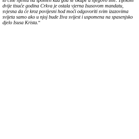
to čine njemu na spomen kad god se okupe u njegovo ime. Tijekom
dvije tisuće godina Crkva je ostala vjerna Isusovom mandatu,
svjesna da će kroz povijesni hod moći odgovoriti svim izazovima
svijeta samo ako u njoj bude živa svijest i uspomena na spasenjsko
djelo Isusa Krista.
“