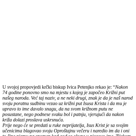
U svojoj propovjedi krčki biskup Ivica Petenjko rekao je: “
Nakon
74 godine ponovno smo na mjestu s kojeg je započeo Križni put
našeg naroda. Već taj naziv, a ne neki drugi, znak je da je naš narod
svoju poratnu sudbinu vezao uz križni put Isusa Krista i da mu je
upravo to ime davalo snagu, da na svom križnom putu ne
posustane, nego podnese svaku bol i patnju, vjerujući da nakon
križa dolazi proslava uskrsnuća.
Prije nego će se predati u ruke neprijatelja, Isus Krist je sa svojim
učenicima blagovao svoju Oproštajnu večeru i naredio im da i oni