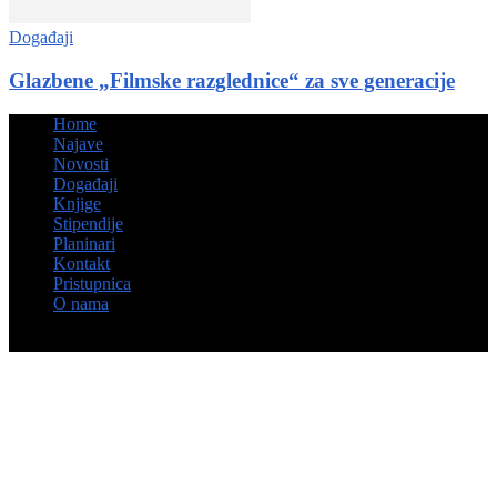
Događaji
Glazbene „Filmske razglednice“ za sve generacije
Home
Najave
Novosti
Događaji
Knjige
Stipendije
Planinari
Kontakt
Pristupnica
O nama
© Hrvatsko kulturno društvo Napredak