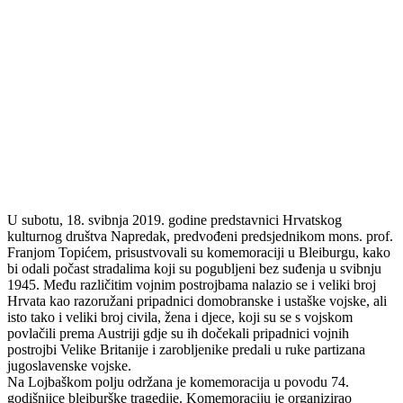
U subotu, 18. svibnja 2019. godine predstavnici Hrvatskog
kulturnog društva Napredak, predvođeni predsjednikom mons. prof.
Franjom Topićem, prisustvovali su komemoraciji u Bleiburgu, kako
bi odali počast stradalima koji su pogubljeni bez suđenja u svibnju
1945. Među različitim vojnim postrojbama nalazio se i veliki broj
Hrvata kao razoružani pripadnici domobranske i ustaške vojske, ali
isto tako i veliki broj civila, žena i djece, koji su se s vojskom
povlačili prema Austriji gdje su ih dočekali pripadnici vojnih
postrojbi Velike Britanije i zarobljenike predali u ruke partizana
jugoslavenske vojske.
Na Lojbaškom polju održana je komemoracija u povodu 74.
godišnjice bleiburške tragedije. Komemoraciju je organizirao