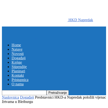
HKD Napredak
Home
Najave
Novosti
Događaji
Knjige
Stipendije
Planinari
Kontakt
Pristupnica
O nama
Naslovnica
Događaji
Predstavnici HKD-a Napredak položili vijenac
žrtvama u Bleiburgu