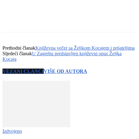
Prethodni članak
Književna večer sa Željkom Kocajem i prijateljima
Sljedeći članak
U Zagrebu predstavljen književni opus Željka
Kocaja
VEZANI ČLANCI
VIŠE OD AUTORA
Izdvojeno