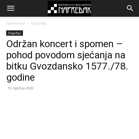
Naslovnica
Događaji
Događaji
Održan koncert i spomen –
pohod povodom sjećanja na
bitku Gvozdansko 1577./78.
godine
15. siječnja 2020.