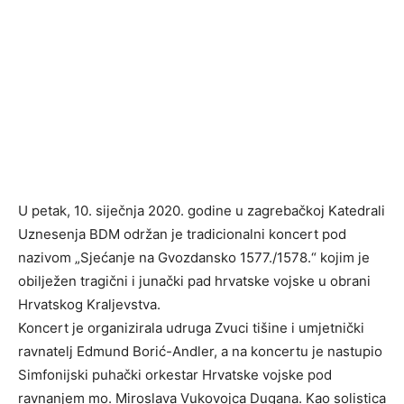
U petak, 10. siječnja 2020. godine u zagrebačkoj Katedrali
Uznesenja BDM održan je tradicionalni koncert pod
nazivom „Sjećanje na Gvozdansko 1577./1578.“ kojim je
obilježen tragični i junački pad hrvatske vojske u obrani
Hrvatskog Kraljevstva.
Koncert je organizirala udruga Zvuci tišine i umjetnički
ravnatelj Edmund Borić-Andler, a na koncertu je nastupio
Simfonijski puhački orkestar Hrvatske vojske pod
ravnanjem mo. Miroslava Vukovojca Dugana. Kao solistica