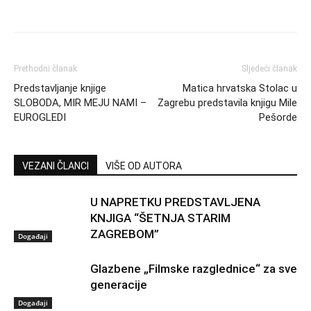
Prethodni članak
Sljedeći članak
Predstavljanje knjige
Matica hrvatska Stolac u
SLOBODA, MIR MEJU NAMI –
Zagrebu predstavila knjigu Mile
EUROGLEDI
Pešorde
VEZANI ČLANCI
VIŠE OD AUTORA
U NAPRETKU PREDSTAVLJENA
KNJIGA “ŠETNJA STARIM
ZAGREBOM”
Događaji
Glazbene „Filmske razglednice“ za sve
generacije
Događaji