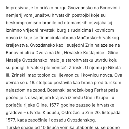
Impresivna je to priča o burgu Gvozdansko na Banovini i
nemjerljivom junaštvu hrvatskih postrojbi koje su
beskompromisno branile od otomanskih osvajača taj
iznimno vrijedni hrvatski burg s rudnicima i kovnicom
novca iz koje se financirala obrana Mađarsko-hrvatskog
kraljevstva. Gvozdansko kao i susjedni Zrin nalaze se na
Banovini blizu Dvora na Uni, Hrvatske Kostajnice i Gline.
Naselje Gvozdansko imalo je starohrvatsku utvrdu koju
su podigli hrvatski plemenitaši Zrinski. U njemu je Nikola
III. Zrinski imao topionicu, ljevaonicu i kovnicu novca. Ova
utvrda se u 16. stoljeću postavila kao brana pred turskom
najezdom na zapad. Bosanski sandžak-beg Ferhat paša
počeo je s osvajanjem krajeva između Une i Krupe i u
porječju rijeke Gline. 1577. godine zauzeo je hrvatske
gradove – utvrde: Kladušu, Ostrožac, a Zrin 20. listopada
1577. kada započinje i opsadu Gvozdanskog.
Turske snage od 10 tisuća vojnika utaborile su se podno