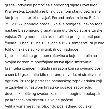
grada i odsjekle pomoć sa slobodnog dijela Hrvatskog
Kraljevstva. Logistika je bila u očajnom stanju bez hrane
što je znao i turski osvajač. Ferhad-paša im je na Božić
25.12.1577. ponudio predaju koja je odbijena i nakon toga
nastaje bjesomučno granatiranje utvrde od strane turske
vojske. Zbog nedostatka hrane bili su prisiljeni jesti pse
čuvare. U noći 12. na 13. siječnja 1578. temperatura je bila
toliko niska da su konji ugibali od hladnoće.
Ujutro zatekli su grad pun ruševina u kojem su bila na
svojim borbenim položajima mrtva tijela smrznutih
branitelja izmučenih glađu i mrazom koji su svjesno pošli
u smrt. U gradu nije bilo ni hrane, ni vode, ni streljiva, ni
ogrjeva. Prizor je potresao osmanskog zapovjednika koji
je zadivljen junaštvom hrvatske posade zapovjedio
dovesti katoličkog svećenika da bi se poginule pokopalo
po kršćanskom obredu uz vojne počasti.
Velika vojna vještina, otpor do posljednjeg čovjeka i