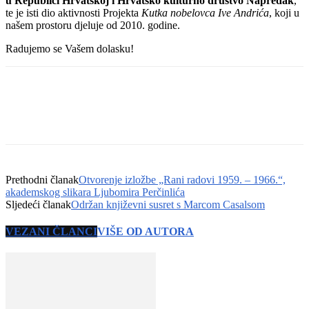
u Republici Hrvatskoj i Hrvatsko kulturno društvo Napredak
,
te je isti dio aktivnosti Projekta
Kutka nobelovca Ive Andrića
, koji u
našem prostoru djeluje od 2010. godine.
Radujemo se Vašem dolasku!
Prethodni članak
Otvorenje izložbe „Rani radovi 1959. – 1966.“,
akademskog slikara Ljubomira Perčinlića
Sljedeći članak
Održan književni susret s Marcom Casalsom
VEZANI ČLANCI
VIŠE OD AUTORA