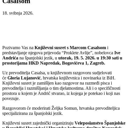
Casalsom
18. svibnja 2026.
Pozivamo Vas na
Književni susret s Marcom Casalsom
i
predstavljanje njegova prijevoda “Proklete Avlije”, nobelovca
Ive
Andrića
na španjolski jezik, u
utorak, 19. 5. 2026. u 19:30 sati u
prostorijama HKD Napredak, Bogovićeva 1, Zagreb.
Uz prevoditelja Casalsa, u književnom razgovoru sudjelovati
će
Gloria Lujanović
, hrvatska književnica i novinarka iz BiH.
Književni susret je zamišljen kao razgovor na razmeđi pisca i
prevoditelja i razmišljanja o tim djelatnostima. Ali i o specifičnosti
prostora u kojem je Andrić stvarao, iz kojega je potekao i koji nas
povezuje.
Razgovorom će moderirati Željka Somun, hrvatska prevoditeljica
specijalizirana za španjolski jezik.
Književni susret zajednički organiziraju
Veleposlanstvo Španjolske