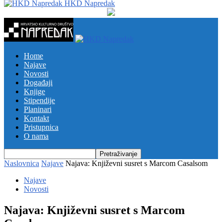
HKD Napredak
Home
Najave
Novosti
Događaji
Knjige
Stipendije
Planinari
Kontakt
Pristupnica
O nama
Naslovnica
Najave
Najava: Književni susret s Marcom Casalsom
Najave
Novosti
Najava: Književni susret s Marcom