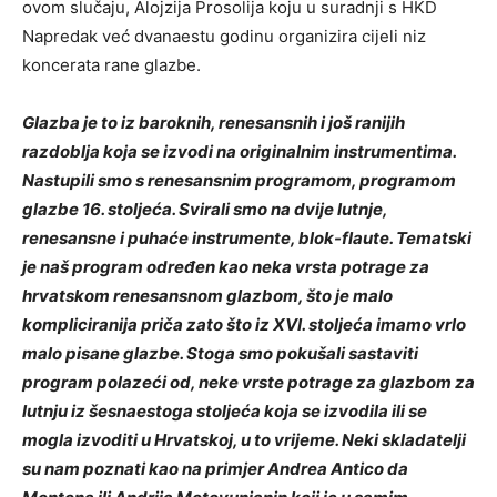
ovom slučaju, Alojzija Prosolija koju u suradnji s HKD
Napredak već dvanaestu godinu organizira cijeli niz
koncerata rane glazbe.
Glazba je to iz baroknih, renesansnih i još ranijih
razdoblja koja se izvodi na originalnim instrumentima.
Nastupili smo s renesansnim programom, programom
glazbe 16. stoljeća. Svirali smo na dvije lutnje,
renesansne i puhaće instrumente, blok-flaute. Tematski
je naš program određen kao neka vrsta potrage za
hrvatskom renesansnom glazbom, što je malo
kompliciranija priča zato što iz XVI. stoljeća imamo vrlo
malo pisane glazbe. Stoga smo pokušali sastaviti
program polazeći od, neke vrste potrage za glazbom za
lutnju iz šesnaestoga stoljeća koja se izvodila ili se
mogla izvoditi u Hrvatskoj, u to vrijeme. Neki skladatelji
su nam poznati kao na primjer Andrea Antico da