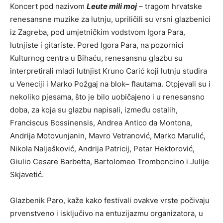
Koncert pod nazivom
Leute mili moj
– tragom hrvatske
renesansne muzike za lutnju, upriličili su vrsni glazbenici
iz Zagreba, pod umjetničkim vodstvom Igora Para,
lutnjiste i gitariste. Pored Igora Para, na pozornici
Kulturnog centra u Bihaću, renesansnu glazbu su
interpretirali mladi lutnjist Kruno Carić koji lutnju studira
u Veneciji i Marko Požgaj na blok– flautama. Otpjevali su i
nekoliko pjesama, što je bilo uobičajeno i u renesansno
doba, za koja su glazbu napisali, između ostalih,
Franciscus Bossinensis, Andrea Antico da Montona,
Andrija Motovunjanin, Mavro Vetranović, Marko Marulić,
Nikola Nalješković, Andrija Patricij, Petar Hektorović,
Giulio Cesare Barbetta, Bartolomeo Tromboncino i Julije
Skjavetić.
Glazbenik Paro, kaže kako festivali ovakve vrste počivaju
prvenstveno i isključivo na entuzijazmu organizatora, u