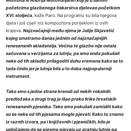
Montona ili Andrija Motovunjanin koji je u samim
početcima glazbenoga tiskarstva djelovao početkom
XVI. stoljeća
, kaže Paro. Na programu su bila njegova
djela i još cijeli niz kompozitora porijeklom iz ovih
krajeva.
Najznačajniji među njima je Julije Skjavetić
kojeg smatramo danas jednim od najznačajnijih
renesansnih skladatelja. Većina te glazbe nije ostala
sačuvana u verzijama za lutnju, pa smo onda pokušali
neke od tih skladbi prilagoditi duhu vremena kako se to
tada činilo jer je lutnja bila u to doba najpopularniji
instrument.
Tako smo s jedne strane krenuli od nekih vokalnih
predložaka a drugi trag je išao preko lirike hrvatskih
renesansnih pjesnika. Tako smo pokušali zamisliti kako
su se neke od tih pjesama mogle pjevati. Kako to znamo
iz raznih izvora, pa i književnih i pjesničkih, bilo je
uobičajeno da se pjesme pjevaju uz pratnju lutnje pa