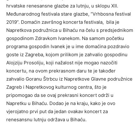
hrvatske renesansne glazbe za lutnju, u sklopu XII.
Međunarodnog festivala stare glazbe, “Vrhbosna festival
2019”. Domaćin završnog koncerta festivala, bila je
Napretkova podružnica u Bihaću na čelu s predsjednikom
gospodinom Zdravkom Ivanekom. Na samom početku
programa gospodin Ivanek je u ime domaćina pozdravio
goste iz Zagreba, kojom prilikom je zahvalio gospodinu
Alojziju Prosoliju, koji nažalost nije mogao nazočiti
koncertu, na ovom prekrasnom daru te je također
zahvalio Goranu Štrbcu iz Napretkove Glavne podružnice
Zagreb i Napretkovog kulturnog centra, što je
pripomogao da se ovaj prekrasni koncert održi u
Napretku u Bihaću. Dodao je na kraju, kako je ovo
vjerojatno prvi put da jedan ovakav koncert za
renesansnu lutnju održava u Bihaću.