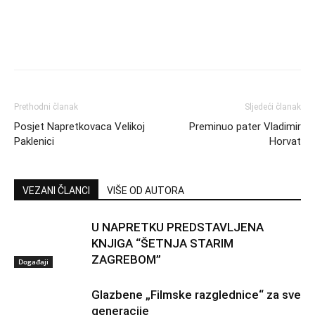
Prethodni članak
Sljedeći članak
Posjet Napretkovaca Velikoj
Preminuo pater Vladimir
Paklenici
Horvat
VEZANI ČLANCI
VIŠE OD AUTORA
U NAPRETKU PREDSTAVLJENA
KNJIGA “ŠETNJA STARIM
ZAGREBOM”
Događaji
Glazbene „Filmske razglednice“ za sve
generacije