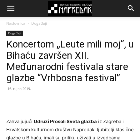
Naslovnica
Događaji
Događaji
Koncertom „Leute mili moj“, u
Bihaću završen XII.
Međunarodni festivala stare
glazbe “Vrhbosna festival”
16. rujna 2019.
Zahvaljujući
Udruzi Prosoli Sveta glazba
iz Zagreba i
Hrvatskom kulturnom društvu Napredak, ljubitelji klasične
glazbe u Bihaću, imali su priliku uživati u izvedbama