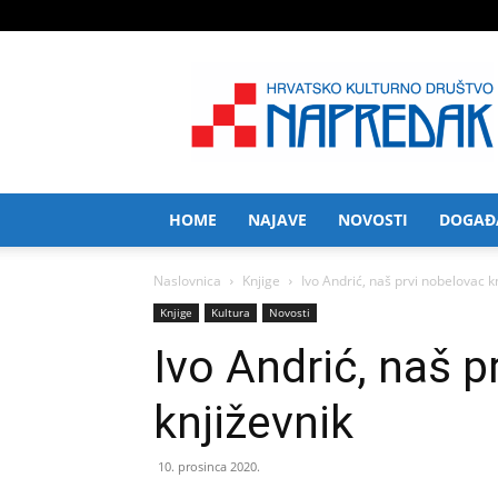
HKD
Napredak
HOME
NAJAVE
NOVOSTI
DOGAĐ
Naslovnica
Knjige
Ivo Andrić, naš prvi nobelovac k
Knjige
Kultura
Novosti
Ivo Andrić, naš p
književnik
10. prosinca 2020.