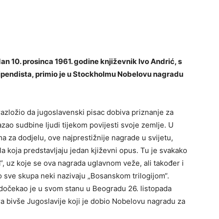
n 10. prosinca 1961. godine književnik Ivo Andrić, s
ipendista, primio je u Stockholmu Nobelovu nagradu
razložio da jugoslavenski pisac dobiva priznanje za
zao sudbine ljudi tijekom povijesti svoje zemlje. U
 za dodjelu, ove najprestižnije nagrade u svijetu,
la koja predstavljaju jedan kjiževni opus. Tu je svakako
a“, uz koje se ova nagrada uglavnom veže, ali također i
to sve skupa neki nazivaju „Bosanskom trilogijom“.
 dočekao je u svom stanu u Beogradu 26. listopada
ora bivše Jugoslavije koji je dobio Nobelovu nagradu za