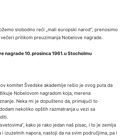
 možemo slobodno reći „mali europski narod“, prenosimo
 te večeri prilikom preuzimanja Nobelove nagrade.
ve nagrade 10. prosinca 1961. u Stocholmu
elov komitet Švedske akademije rešio je ovog puta da
 odlikuje Nobelovom nagradom koja, merena
nanje. Neka mi je dopušteno da, primajući to
i dodam nekoliko opštih razmatranja u vezi sa
iti.
etovima“, kako je rako jedan naš pisac, i to je zemlja
 i izuzetnih napora, nastoji da na svim područjima, pa i