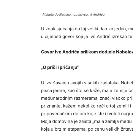
Plaketa dodjeljena nobelovcu Ivi Andriću
U znak sjećanja na taj veliki dan za jedan,
u cijelosti govor koji je Ivo Andrić izrekao
Govor Ive Andrića prilikom dodjele Nobelo
„O priči i pričanju“
U izvršavanju svojih visokih zadataka, Nob
pisca jedne, kao što se kaže, male zemlje
međunarodnim razmerama, znači visoko priz
priznanje, kažem nekoliko reči o toj zemlji 
pripovedačkim delom koje ste izvoleli nagrad
Moja domovina je zaista „mala zemlja među sv
koja u brzim etapama, po cenu velikih žrtava