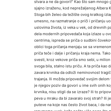
stvara a ne da govori!“ Kao što sam mnogo 
sjajno izraženu, kod neprežaljenog Albera K
Stoga bih želeo da težište ovog kratkog izl
umesno, na razmatranje o priči i pričanju uop
uslovima života, iz veka u vek, od drevnih pa
dela modernih pripovedača koja izlaze u ovo
centrima, ispreda se priča o sudbini čovekovo
oblici toga pričanja menjaju se sa vremenom 
priča teče i dalje i pričanju kraja nema. T
svesti, kroz vekove priča smo sebi, u milion
svoga bila, stalno istu priču. A ta priča kao
zavara krvnika da odloži neminovnost tragično
trajanja. Ili možda pripovedač svojim del
je njegov poziv da govori u ime svih onih ko
krvnika, nisu stigli da se izraze? Ili to pri
peva u mraku da bi zavaralo svoj strah? Ili j
puteve na koje nas često život baca, i da nam