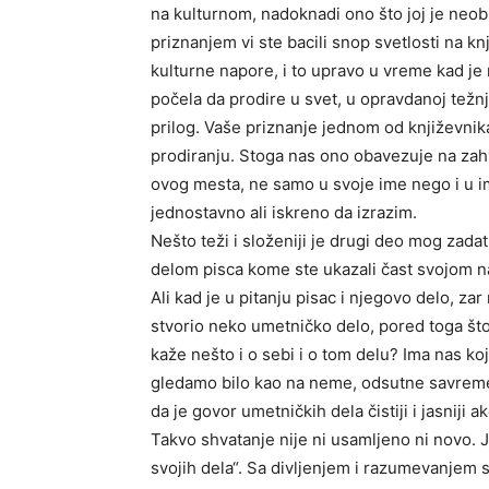
na kulturnom, nadoknadi ono što joj je neobi
priznanjem vi ste bacili snop svetlosti na kn
kulturne napore, i to upravo u vreme kad je
počela da prodire u svet, u opravdanoj težnj
prilog. Vaše priznanje jednom od književni
prodiranju. Stoga nas ono obavezuje na zahv
ovog mesta, ne samo u svoje ime nego i u i
jednostavno ali iskreno da izrazim.
Nešto teži i složeniji je drugi deo mog zada
delom pisca kome ste ukazali čast svojom 
Ali kad je u pitanju pisac i njegovo delo, z
stvorio neko umetničko delo, pored toga što
kaže nešto i o sebi i o tom delu? Ima nas ko
gledamo bilo kao na neme, odsutne savremeni
da je govor umetničkih dela čistiji i jasnij
Takvo shvatanje nije ni usamljeno ni novo. J
svojih dela“. Sa divljenjem i razumevanjem