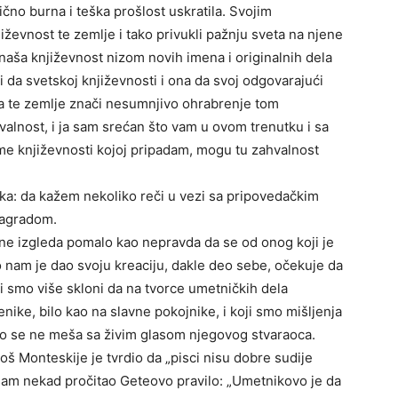
čno burna i teška prošlost uskratila. Svojim
jiževnost te zemlje i tako privukli pažnju sveta na njene
 naša književnost nizom novih imena i originalnih dela
i da svetskoj književnosti i ona da svoj odgovarajući
ka te zemlje znači nesumnjivo ohrabrenje tom
alnost, i ja sam srećan što vam u ovom trenutku i sa
me književnosti kojoj pripadam, mogu tu zahvalnost
tka: da kažem nekoliko reči u vezi sa pripovedačkim
nagradom.
ar ne izgleda pomalo kao nepravda da se od onog koji je
 nam je dao svoju kreaciju, dakle deo sebe, očekuje da
ji smo više skloni da na tvorce umetničkih dela
ke, bilo kao na slavne pokojnike, i koji smo mišljenja
i ako se ne meša sa živim glasom njegovog stvaraoca.
oš Monteskije je tvrdio da „pisci nisu dobre sudije
 sam nekad pročitao Geteovo pravilo: „Umetnikovo je da