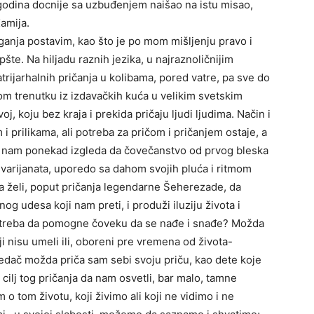
godina docnije sa uzbuđenjem naišao na istu misao,
amija.
aganja postavim, kao što je po mom mišljenju pravo i
šte. Na hiljadu raznih jezika, u najraznoličnijim
trijarhalnih pričanja u kolibama, pored vatre, pa sve do
m trenutku iz izdavačkih kuća u velikim svetskim
j, koju bez kraja i prekida pričaju ljudi ljudima. Način i
i prilikama, ali potreba za pričom i pričanjem ostaje, a
ako nam ponekad izgleda da čovečanstvo od prvog bleska
 varijanata, uporedo sa dahom svojih pluća i ritmom
 da želi, poput pričanja legendarne Šeherezade, da
g udesa koji nam preti, i produži iluziju života i
om treba da pomogne čoveku da se nađe i snađe? Možda
ji nisu umeli ili, oboreni pre vremena od života-
povedač možda priča sam sebi svoju priču, kao dete koje
e cilj tog pričanja da nam osvetli, bar malo, tamne
 o tom životu, koji živimo ali koji ne vidimo i ne