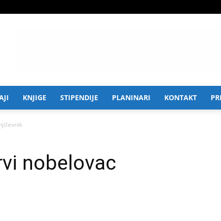
AJI
KNJIGE
STIPENDIJE
PLANINARI
KONTAKT
PR
njiževnik
rvi nobelovac