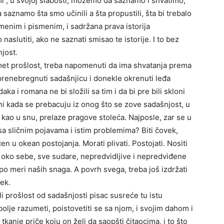
 , u svojoj slabosti, možemo da saznamo i shvatimo;
saznamo šta smo učinili a šta propustili, šta bi trebalo
smenim i pismenim, i sadržana prava istorija
naslutiti, ako ne saznati smisao te istorije. I to bez
njost.
met prošlost, treba napomenuti da ima shvatanja prema
i prenebregnuti sadašnjicu i donekle okrenuti leđa
aka i romana ne bi složili sa tim i da bi pre bili skloni
ni kada se prebacuju iz onog što se zove sadašnjost, u
kao u snu, prelaze pragove stoleća. Najposle, zar se u
sa sličnim pojavama i istim problemima? Biti čovek,
n u okean postojanja. Morati plivati. Postojati. Nositi
ga oko sebe, sve sudare, nepredvidljive i nepredviđene
po meri naših snaga. A povrh svega, treba još izdržati
ek.
li prošlost od sadašnjosti pisac susreće tu istu
olje razumeti, poistovetiti se sa njom, i svojim dahom i
tkanje priče koju on želi da saopšti čitaocima, i to što