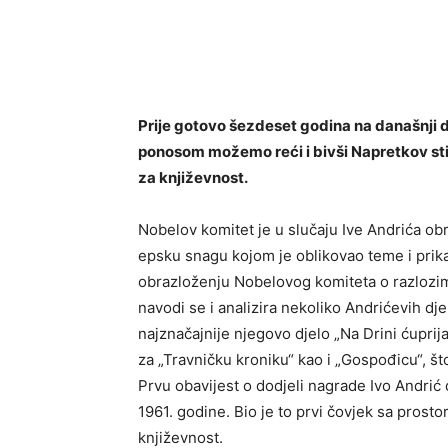
Prije gotovo šezdeset godina na današnji da
ponosom možemo reći i bivši Napretkov st
za književnost.
Nobelov komitet je u slučaju Ive Andrića ob
epsku snagu kojom je oblikovao teme i prika
obrazloženju Nobelovog komiteta o razlozima
navodi se i analizira nekoliko Andrićevih dje
najznačajnije njegovo djelo „Na Drini ćuprij
za „Travničku kroniku“ kao i „Gospođicu“, š
Prvu obavijest o dodjeli nagrade Ivo Andrić
1961. godine. Bio je to prvi čovjek sa prost
književnost.