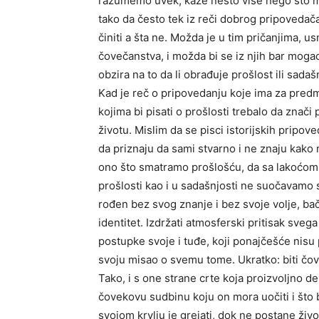
razumemo uvek, kaže nešto više nego što mi
tako da često tek iz reči dobrog pripovedača 
činiti a šta ne. Možda je u tim pričanjima, u
čovečanstva, i možda bi se iz njih bar mogao 
obzira na to da li obrađuje prošlost ili sadaš
Kad je reč o pripovedanju koje ima za pred
kojima bi pisati o prošlosti trebalo da znač
životu. Mislim da se pisci istorijskih pripoved
da priznaju da sami stvarno i ne znaju kako 
ono što smatramo prošlošću, da sa lakoćom 
prošlosti kao i u sadašnjosti ne suočavamo 
rođen bez svog znanje i bez svoje volje, bače
identitet. Izdržati atmosferski pritisak sve
postupke svoje i tuđe, koji ponajčešće nisu 
svoju misao o svemu tome. Ukratko: biti čov
Tako, i s one strane crte koja proizvoljno de
čovekovu sudbinu koju on mora uočiti i što b
svojom krvlju je grejati, dok ne postane živo 