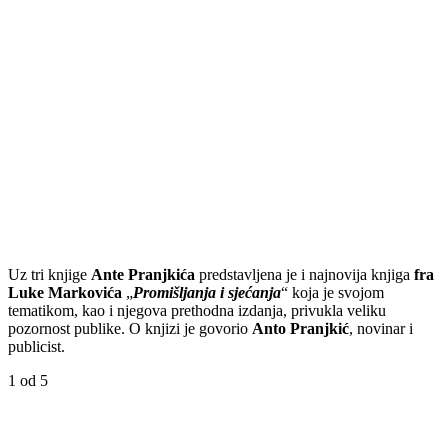
Uz tri knjige
Ante Pranjkića
predstavljena je i najnovija knjiga
fra
Luke Markovića
„
Promišljanja i sjećanja
“ koja je svojom
tematikom, kao i njegova prethodna izdanja, privukla veliku
pozornost publike. O knjizi je govorio
Anto Pranjkić
, novinar i
publicist.
1
od 5