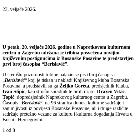
23. veljače 2026.
U petak, 20. veljače 2026. godine u Napretkovom kulturnom
centru u Zagrebu održana je tribina posvećena novijim
književnim postignućima iz Bosanske Posavine te predstavljen
prvi broj časopisa “Berislavić”.
U središtu pozornosti tribine nalazio se prvi broj časopisa
„
Berislavić
“ koji je tiskan u nakladi Književnog kluba Bosanska
Posavina, a predstavili su ga
Željko Goreta
, predsjednik Kluba,
Ivan Stipić
, kao stručni suradnik te prof. dr. sc.
Dražen Vikić-
Topić
, dopredsjednik Napretkovog kulturnog centra u Zagrebu.
Časopis „
Berislavić
“ na 96 stranica donosi kulturne sadržaje i
zanimljivosti iz povijesti Bosanske Posavine, ali i druge različite
sadržaje pretežno vezane za kulturu i kulturna događanja Hrvata u
Bosni i Hercegovini.
1
od 8