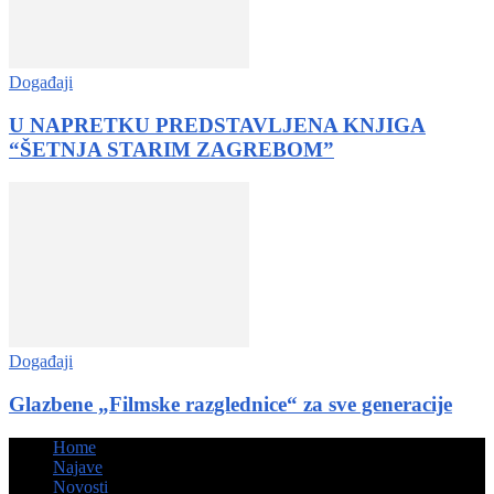
Događaji
U NAPRETKU PREDSTAVLJENA KNJIGA
“ŠETNJA STARIM ZAGREBOM”
Događaji
Glazbene „Filmske razglednice“ za sve generacije
Home
Najave
Novosti