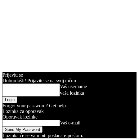
Prijaviti se
Dobrodošli! Prijavite se na svoj račun
Vaš username
vaša lozinka
Forgot your password? Get help
Lozinka za oporavak
Oporavak lozinke
Vaš e-mail
Lozinka će se vam biti poslana e-poštom.