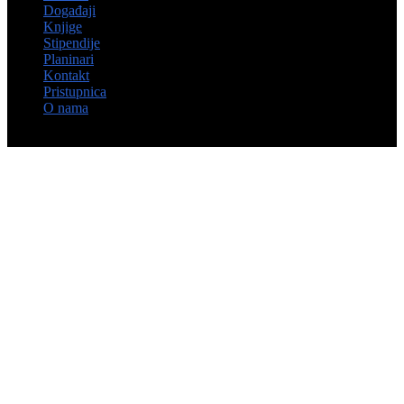
Događaji
Knjige
Stipendije
Planinari
Kontakt
Pristupnica
O nama
© Hrvatsko kulturno društvo Napredak