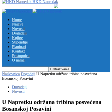
HKD Napredak
Home
Najave
Novosti
Događaji
Knjige
Stipendije
Planinari
Kontakt
Pristupnica
O nama
Naslovnica
Događaji
U Napretku održana tribina posvećena
Bosanskoj Posavini
Događaji
Novosti
U Napretku održana tribina posvećena
Bosanskoj Posavini