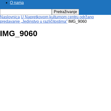
O nama
Naslovnica
U Napretkovom kulturnom centru održano
predavanje „Jedinstvo u različitostima”
IMG_9060
IMG_9060