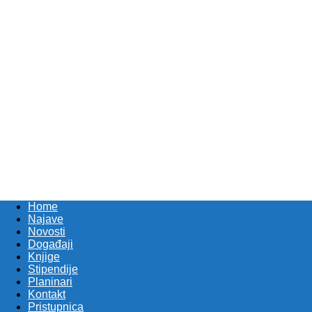
Home
Najave
Novosti
Događaji
Knjige
Stipendije
Planinari
Kontakt
Pristupnica