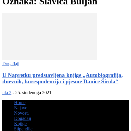
Oznaka: Slavica Buljan
Događaji
U Napretku predstavljena knjige „Autobiografija,
dnevnik, korespodencija i pjesme Danice Širola“
nkc2
-
25. studenoga 2021.
Home
Najave
Novosti
Događaji
Knjige
Stipendije