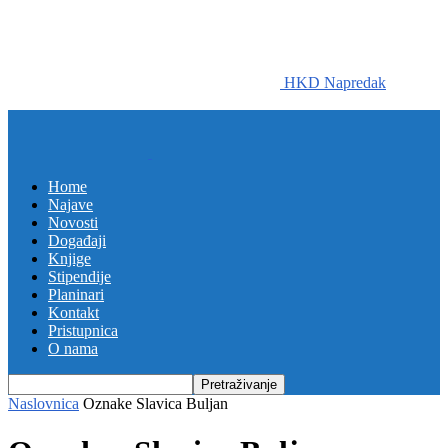
HKD Napredak
Home
Najave
Novosti
Događaji
Knjige
Stipendije
Planinari
Kontakt
Pristupnica
O nama
Naslovnica
Oznake
Slavica Buljan