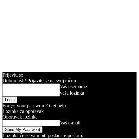
Prijaviti se
Dobrodošli! Prijavite se na svoj račun
Vaš username
vaša lozinka
Forgot your password? Get help
Lozinka za oporavak
Oporavak lozinke
Vaš e-mail
Lozinka će se vam biti poslana e-poštom.