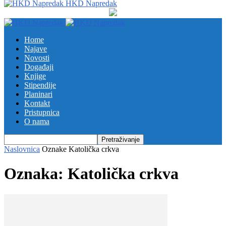
HKD Napredak
Home
Najave
Novosti
Događaji
Knjige
Stipendije
Planinari
Kontakt
Pristupnica
O nama
Naslovnica
Oznake
Katolička crkva
Oznaka: Katolička crkva