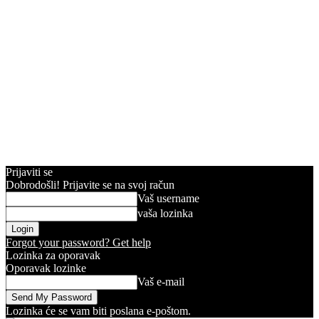
Prijaviti se
Dobrodošli! Prijavite se na svoj račun
Vaš username
vaša lozinka
Forgot your password? Get help
Lozinka za oporavak
Oporavak lozinke
Vaš e-mail
Lozinka će se vam biti poslana e-poštom.