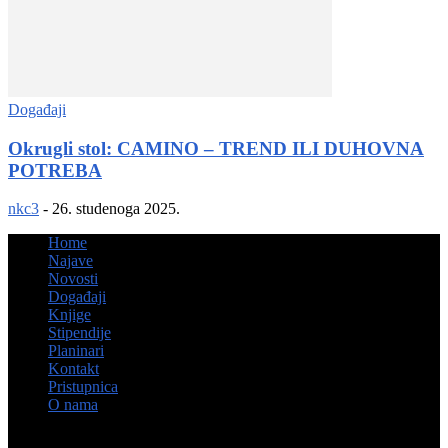
Događaji
Okrugli stol: CAMINO – TREND ILI DUHOVNA
POTREBA
nkc3
-
26. studenoga 2025.
Home
Najave
Novosti
Događaji
Knjige
Stipendije
Planinari
Kontakt
Pristupnica
O nama
© Hrvatsko kulturno društvo Napredak