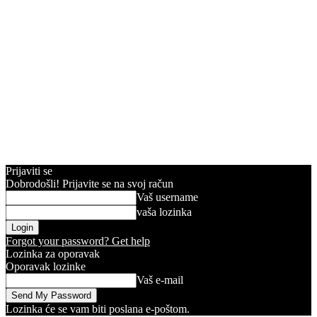
Prijaviti se
Dobrodošli! Prijavite se na svoj račun
Vaš username
vaša lozinka
Forgot your password? Get help
Lozinka za oporavak
Oporavak lozinke
Vaš e-mail
Lozinka će se vam biti poslana e-poštom.