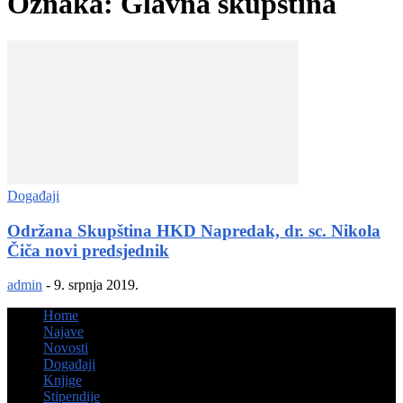
Oznaka: Glavna skupština
Događaji
Održana Skupština HKD Napredak, dr. sc. Nikola
Čiča novi predsjednik
admin
-
9. srpnja 2019.
Home
Najave
Novosti
Događaji
Knjige
Stipendije