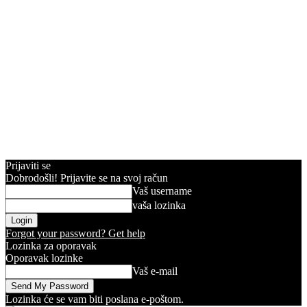
Prijaviti se
Dobrodošli! Prijavite se na svoj račun
Vaš username
vaša lozinka
Forgot your password? Get help
Lozinka za oporavak
Oporavak lozinke
Vaš e-mail
Lozinka će se vam biti poslana e-poštom.