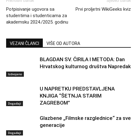
Prethodni članak
Sljedeći članak
Potpisivanje ugovora sa
Prvi proljetni WikiGeeks kviz
studentima i studenticama za
akademsku 2024./2025. godinu
VEZANI ČLANCI
VIŠE OD AUTORA
BLAGDAN SV. ĆIRILA I METODA: Dan
Hrvatskog kulturnog društva Napredak
Izdvojeno
U NAPRETKU PREDSTAVLJENA
KNJIGA “ŠETNJA STARIM
ZAGREBOM”
Događaji
Glazbene „Filmske razglednice“ za sve
generacije
Događaji