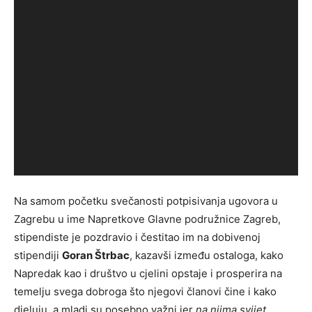
Na samom početku svečanosti potpisivanja ugovora u
Zagrebu u ime Napretkove Glavne podružnice Zagreb,
stipendiste je pozdravio i čestitao im na dobivenoj
stipendiji
Goran Štrbac
, kazavši između ostaloga, kako
Napredak kao i društvo u cjelini opstaje i prosperira na
temelju svega dobroga što njegovi članovi čine i kako
djeluju, a mladi su posebno važni jer
na njima svijet