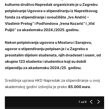
kulturno društvo Napredak organiziralo je u Zagrebu
potpisivanje Ugovora o stipendiranju iz Napretkovog
fonda za stipendiranje i sveučilište „Ivo Andrić –
Vladimir Prelog“ i Podfondova „Irena Kozarić“ i „Vid
Puljić“ za akademsku 2024./2025. godinu.
Nakon potpisivanja ugovora u
Mostaru
i
Sarajevu
,
ugovor o stipendiranju potpisan je i u Zagrebu s
preostalim dijelom studenata, njih dvadeset i osam, od
ukupno
123
studenta i studentice koji su dobili
stipendiju za akademsku 2024./25
.
godinu.
Središnja uprava HKD Napredak za stipendiranje u ovoj
akademskoj godini izdvojila je preko
85.000 eura
.
1
od 6