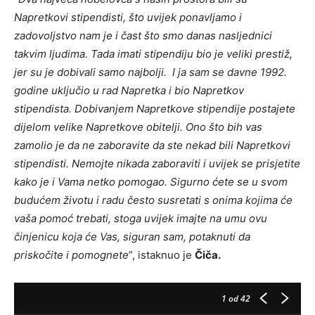
Napretkovi stipendisti, što uvijek ponavljamo i
zadovoljstvo nam je i čast što smo danas nasljednici
takvim ljudima. Tada imati stipendiju bio je veliki prestiž,
jer su je dobivali samo najbolji. I ja sam se davne 1992.
godine uključio u rad Napretka i bio Napretkov
stipendista. Dobivanjem Napretkove stipendije postajete
dijelom velike Napretkove obitelji. Ono što bih vas
zamolio je da ne zaboravite da ste nekad bili Napretkovi
stipendisti. Nemojte nikada zaboraviti i uvijek se prisjetite
kako je i Vama netko pomogao. Sigurno ćete se u svom
budućem životu i radu često susretati s onima kojima će
vaša pomoć trebati, stoga uvijek imajte na umu ovu
činjenicu koja će Vas, siguran sam, potaknuti da
priskočite i pomognete
”, istaknuo je
Čiča.
1
od 42