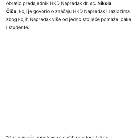
obratio predsjednik HKD Napredak dr. sc.
Nikola
Čiča,
koji je govorio o značaju HKD Napredak i razlozima
zbog kojih Napredak više od jedno stoljeće pomaže đake
i studente.
“
Dva najveća nobelovca s naših prostora bili su