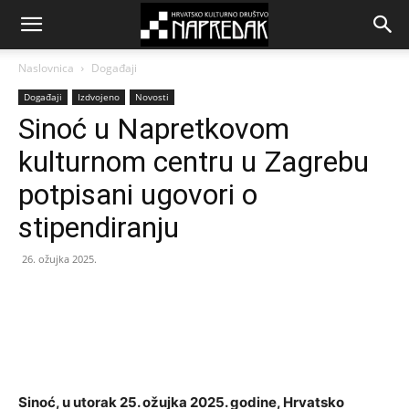
Naslovnica
Događaji
Događaji
Izdvojeno
Novosti
Sinoć u Napretkovom
kulturnom centru u Zagrebu
potpisani ugovori o
stipendiranju
26. ožujka 2025.
Sinoć, u utorak 25. ožujka 2025. godine, Hrvatsko