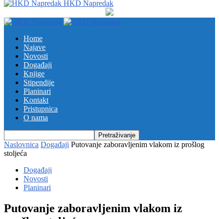
HKD Napredak
Home
Najave
Novosti
Događaji
Knjige
Stipendije
Planinari
Kontakt
Pristupnica
O nama
Naslovnica
Događaji
Putovanje zaboravljenim vlakom iz prošlog
stoljeća
Događaji
Novosti
Planinari
Putovanje zaboravljenim vlakom iz