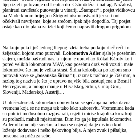
lijep izlet i putovanje od Lentija do Csömödéra i natrag. Nažalost,
planirani završetak putovanja u vinariji „Štampar“ i posjet vidikovcu
na Mađerkinom brijegu u Štrigovi nismo ostvarili jer su i oni
očekivali nevrijeme, koje se srećom, ipak nije dogodilo. Taj posjet
ostaje kao dio plana za izlet koji ćemo napraviti drugom prigodom.
Na kraju puta i još jednog lijepog izleta treba po koju riječ reći i o
željeznici kojom smo putovali.
Lokomotiva Adler
sjala je posebnim
sjajem, možda baš radi nas, a njom je upravljao Kókai Károly koji
pored velikih lokomotiva MAV, kao posebnu draž voli voziti i male
lokomotive što mu je velika strast. Širina kolosijeka po kojom smo
putovali zove se „
bosanska širina
“ tj. razmak tračnica je 760 mm, a
razlog tog naziva je što je upravo najviše bila zastupljena u Bosni i
Hercegovini, a mnogo manje u Hrvatskoj, Srbiji, Crnoj Gori,
Sloveniji, Mađarskoj, Austriji…
U tih šezdesetak kilometara obnovila su se sjećanja na neka davna
vremena koja se ne mogu tek tako lako zaboraviti. Vremenima kada
su putnici međusobno razgovarali, osjetili mirise krajolika kroz koji
su prolazili, mahali mještanima. Dim što ga je ispuštala lokomotiva
Adler nikome nije smetao, a imao se osjećaj da je drvima kod
loženja dodavano i nešto ljekovitog bilja. A njen zvuk i pištaljka,
posebna su priča za sebe.