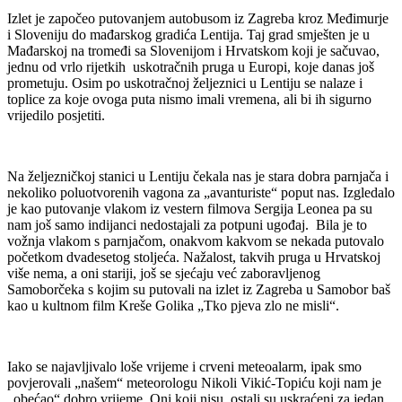
Izlet je započeo putovanjem autobusom iz Zagreba kroz Međimurje
i Sloveniju do mađarskog gradića Lentija. Taj grad smješten je u
Mađarskoj na tromeđi sa Slovenijom i Hrvatskom koji je sačuvao,
jednu od vrlo rijetkih uskotračnih pruga u Europi, koje danas još
prometuju. Osim po uskotračnoj željeznici u Lentiju se nalaze i
toplice za koje ovoga puta nismo imali vremena, ali bi ih sigurno
vrijedilo posjetiti.
Na željezničkoj stanici u Lentiju čekala nas je stara dobra parnjača i
nekoliko poluotvorenih vagona za „avanturiste“ poput nas. Izgledalo
je kao putovanje vlakom iz vestern filmova Sergija Leonea pa su
nam još samo indijanci nedostajali za potpuni ugođaj. Bila je to
vožnja vlakom s parnjačom, onakvom kakvom se nekada putovalo
početkom dvadesetog stoljeća. Nažalost, takvih pruga u Hrvatskoj
više nema, a oni stariji, još se sjećaju već zaboravljenog
Samoborčeka s kojim su putovali na izlet iz Zagreba u Samobor baš
kao u kultnom film Kreše Golika „Tko pjeva zlo ne misli“.
Iako se najavljivalo loše vrijeme i crveni meteoalarm, ipak smo
povjerovali „našem“ meteorologu Nikoli Vikić-Topiću koji nam je
„obećao“ dobro vrijeme. Oni koji nisu, ostali su uskraćeni za jedan