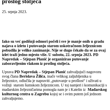
prošlog stoljeća
25. srpnja 2023.
Iako su već godišnji odmori počeli i sve je manje onih u gradu
najava o izletu i putovanju starom uskotračnom željeznicom
pobudila je veliko zanimanje. Nije se dugo čekalo da se za ovaj
izlet traži jedno mjesto više. U subotu, 22. srpnja 2023. PD
Napredak – Stjepan Planić je organizirao putovanje
zaboravljenim vlakom iz prošlog stoljeća.
Uprava
PD Napredak – Stjepan Planić
zahvaljujući nagovoru
svog člana
Berislava Žilića
, inače velikog zaljubljenika u
željeznice, odlučila je napraviti „putovanje u prošlost“ i uživati u
vožnji starom šumskom željeznicom. U toj namjeri i komunikaciji s
mađarskim željezničarima pomogla nam je i Katelin iz
Mađarskog
kulturnog centra u Zagrebu
kojoj se i ovim putem još jednom
zahvaljujemo.