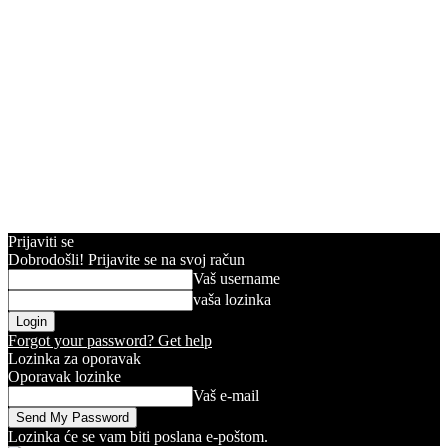
Prijaviti se
Dobrodošli! Prijavite se na svoj račun
Vaš username
vaša lozinka
Forgot your password? Get help
Lozinka za oporavak
Oporavak lozinke
Vaš e-mail
Lozinka će se vam biti poslana e-poštom.