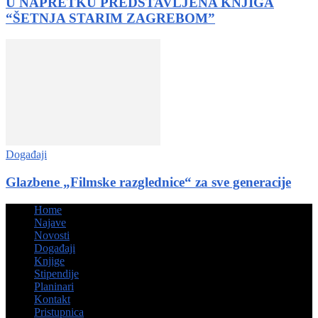
U NAPRETKU PREDSTAVLJENA KNJIGA
“ŠETNJA STARIM ZAGREBOM”
Događaji
Glazbene „Filmske razglednice“ za sve generacije
Home
Najave
Novosti
Događaji
Knjige
Stipendije
Planinari
Kontakt
Pristupnica