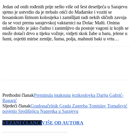
Jedan od onih rođenih prije nešto više od šest desetljeća u Sarajevu
sjetno je ustvrdio da je trebalo otići do Mađarske i voziti se
bosanskom širinom kolosijeka i zamišljati radi nekih sličnih zavoja
da se vozi prema sarajevskoj vaktarnici na Dolac Malti. Onima
mlađim bilo je jako čudno i zanimljivo da postoje vagoni iz kojih se
može dotaći drvo u tijeku vožnje, vidjeti skok žabe u baru, jelene u
šumi, osjetiti mirise zemlje, šuma, polja, mahnuti baki u vrtu…
Prethodni članak
Preminula istaknuta jezikoslovka Darija Gabrić-
Bagarić
Sljedeći članak
Gradonačelnik Grada Zagreba Tomislav Tomašević
posjetio Središnjicu Napretka u Sarajevu
VEZANI ČLANCI
VIŠE OD AUTORA