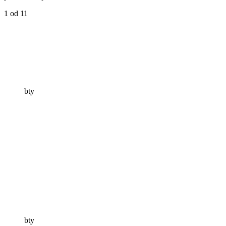
1
od 11
bty
bty