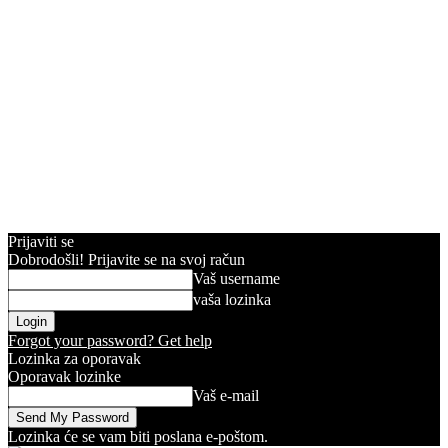
Prijaviti se
Dobrodošli! Prijavite se na svoj račun
Vaš username
vaša lozinka
Forgot your password? Get help
Lozinka za oporavak
Oporavak lozinke
Vaš e-mail
Lozinka će se vam biti poslana e-poštom.