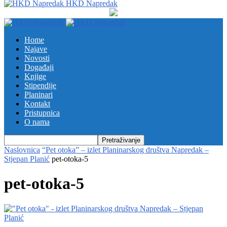
HKD Napredak
Home
Najave
Novosti
Događaji
Knjige
Stipendije
Planinari
Kontakt
Pristupnica
O nama
Naslovnica
“Pet otoka” – izlet Planinarskog društva Napredak –
Stjepan Planić
pet-otoka-5
pet-otoka-5