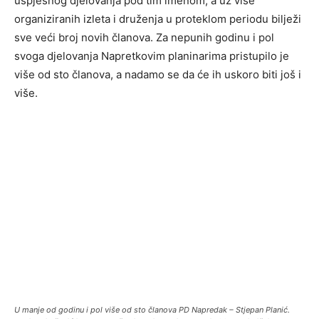
uspješnog djelovanja pod tim imenom, a uz više
organiziranih izleta i druženja u proteklom periodu bilježi
sve veći broj novih članova. Za nepunih godinu i pol
svoga djelovanja Napretkovim planinarima pristupilo je
više od sto članova, a nadamo se da će ih uskoro biti još i
više.
U manje od godinu i pol više od sto članova PD Napredak – Stjepan Planić.