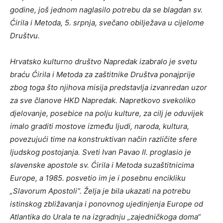
godine, još jednom naglasilo potrebu da se blagdan sv.
Ćirila i Metoda, 5. srpnja, svečano obilježava u cijelome
Društvu.
Hrvatsko kulturno društvo Napredak izabralo je svetu
braću Ćirila i Metoda za zaštitnike Društva ponajprije
zbog toga što njihova misija predstavlja izvanredan uzor
za sve članove HKD Napredak. Napretkovo svekoliko
djelovanje, posebice na polju kulture, za cilj je oduvijek
imalo graditi mostove između ljudi, naroda, kultura,
povezujući time na konstruktivan način različite sfere
ljudskog postojanja. Sveti Ivan Pavao II. proglasio je
slavenske apostole sv. Ćirila i Metoda suzaštitnicima
Europe, a 1985. posvetio im je i posebnu encikliku
„Slavorum Apostoli“. Želja je bila ukazati na potrebu
istinskog zbližavanja i ponovnog ujedinjenja Europe od
Atlantika do Urala te na izgradnju „zajedničkoga doma“