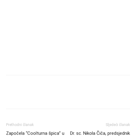
Prethodni članak
Sljedeći članak
Započela “Coolturna špica” u
Dr. sc. Nikola Čiča, predsjednik