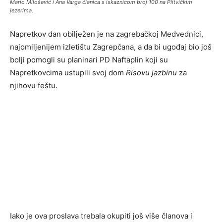
Mario Milošević i Ana Varga članica s iskaznicom broj 100 na Plitvičkim
jezerima.
Napretkov dan obilježen je na zagrebačkoj Medvednici,
najomiljenijem izletištu Zagrepčana, a da bi ugođaj bio još
bolji pomogli su planinari PD Naftaplin koji su
Napretkovcima ustupili svoj dom
Risovu jazbinu
za
njihovu feštu.
Iako je ova proslava trebala okupiti još više članova i