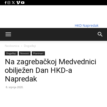
HKD Napredak
Naslovnica
Događaji
Događaji
Novosti
Planinari
Na zagrebačkoj Medvednici
obilježen Dan HKD-a
Napredak
8. srpnja 2020.