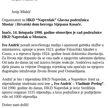
Josip Mlakić
Organizatori su
HKD “Napredak” Glavna podružnica
Mostar
i
Hrvatski dom hercega Stjepana Kosače.
Inače, 14. listopada 1990. godine obnovljen je rad podružnice
HKD Napredak u Mostaru.
Ivo Andrić
poradi nesvršenoga studija i opasnosti gubitka službe u
ministarstvu, upisuje u jesen 1923. godine Filozofski fakultet u
Grazu, a u mjesecu lipnju 1924. godine brani doktorsku disertaciju.
Za života nije dopustio da se ona nađe u njegovim sabranim djelima.
Od tada do danas taj rad izaziva brojne reakcije. Andrićeva najveća
djela pisana za vrijeme Drugoga svjetskog rata upućuju na njegovo
dugotrajno istraživanje života Bosne pod Osmanlijama.
Andrić je bio i stipendista HKD Napredak, a Napretkov fond za
stipendiranje studenata nosi ime
„ Ivo Andrić – Vladimir Prelog“
.
Od 1990. godine do danas, HKD Napredak je kroz Središnju
upravu osigurao 3335 stipendija, a kroz podružnice je podijeljeno
više od 1000 stipendija.
Dobro nam došli!