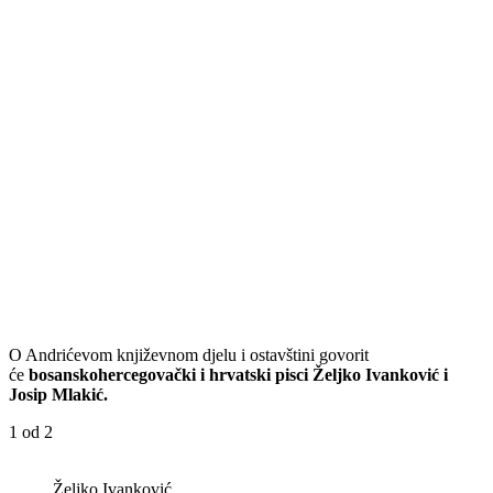
O Andrićevom književnom djelu i ostavštini govorit
će
bosanskohercegovački i hrvatski pisci Željko Ivanković i
Josip Mlakić.
1
od 2
Željko Ivanković