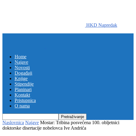
HKD Napredak
Home
Najave
Novosti
Događaji
Knjige
Stipendije
Planinari
Kontakt
Pristupnica
O nama
Naslovnica
Najave
Mostar: Tribina posvećena 100. obljetnici
doktorske disertacije nobelovca Ive Andrića