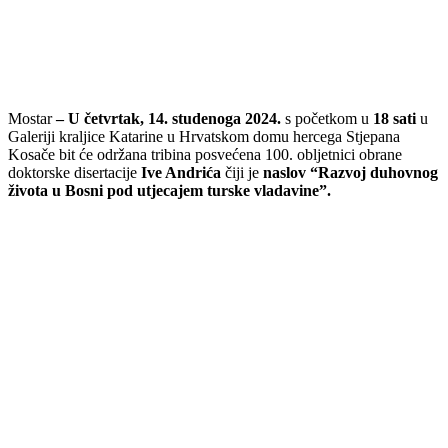
Mostar
– U četvrtak, 14. studenoga 2024.
s početkom u
18 sati
u
Galeriji kraljice Katarine u Hrvatskom domu hercega Stjepana
Kosače bit će održana tribina posvećena 100. obljetnici obrane
doktorske disertacije
Ive Andrića
čiji je
naslov “Razvoj duhovnog
života u Bosni pod utjecajem turske vladavine”.