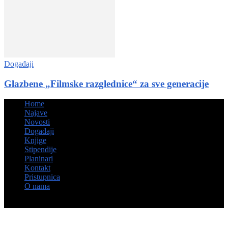
Događaji
Glazbene „Filmske razglednice“ za sve generacije
Home
Najave
Novosti
Događaji
Knjige
Stipendije
Planinari
Kontakt
Pristupnica
O nama
© Hrvatsko kulturno društvo Napredak