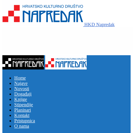
HKD Napredak
Home
Najave
Novosti
Događaji
Knjige
Stipendije
Planinari
Kontakt
Pristupnica
O nama