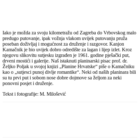
Iako je možda za svoju kilometražu od Zagreba do Vrbovskog malo
predugo putovanje, ipak vožnja vlakom uvijek putovanju pruža
poseban doživljaj i mogućnost za druženje i razgovor. Kanjon
Kamačnik je bio uvijek dobro odredište za lagan i lijep izlet. Kroz
njegovu slikovitu sutjesku izgrađen je 1961. godine pješački put,
drveni mostići i galerije. Naš istaknuti planinarski pisac prof. dr.
Željko Poljak u svojoj knjizi „Planine Hrvatske“ piše o Kamačniku
kao o „sutjesci punoj divlje romantike“. Neki od naših planinara bili
su tu prvi put i sobom nose dobre dojmove sa željom za neki
ponovni posjet i druženje.
Tekst i fotografije: M. Milošević