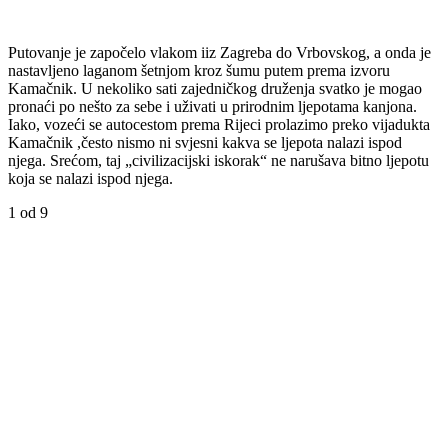
Putovanje je započelo vlakom iiz Zagreba do Vrbovskog, a onda je
nastavljeno laganom šetnjom kroz šumu putem prema izvoru
Kamačnik. U nekoliko sati zajedničkog druženja svatko je mogao
pronaći po nešto za sebe i uživati u prirodnim ljepotama kanjona.
Iako, vozeći se autocestom prema Rijeci prolazimo preko vijadukta
Kamačnik ,često nismo ni svjesni kakva se ljepota nalazi ispod
njega. Srećom, taj „civilizacijski iskorak“ ne narušava bitno ljepotu
koja se nalazi ispod njega.
1
od 9