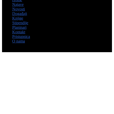
Najave
Novosti
Događaji
Knjige
Stipendije
Planinari
Kontakt
Pristupnica
O nama
© Hrvatsko kulturno društvo Napredak