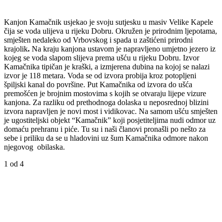
Kanjon Kamačnik usjekao je svoju sutjesku u masiv Velike Kapele
čija se voda ulijeva u rijeku Dobru. Okružen je prirodnim ljepotama,
smješten nedaleko od Vrbovskog i spada u zaštićeni prirodni
krajolik
.
Na kraju kanjona ustavom je napravljeno umjetno jezero iz
kojeg se voda slapom slijeva prema ušću u rijeku Dobru. Izvor
Kamačnika tipičan je kraški, a izmjerena dubina na kojoj se nalazi
izvor je 118 metara. Voda se od izvora probija kroz potopljeni
špiljski kanal do površine. Put Kamačnika od izvora do ušća
premošćen je brojnim mostovima s kojih se otvaraju lijepe vizure
kanjona. Za razliku od prethodnoga dolaska u neposrednoj blizini
izvora napravljen je novi most i vidikovac. Na samom ušću smješten
je ugostiteljski objekt “Kamačnik” koji posjetiteljima nudi odmor uz
domaću prehranu i piće. Tu su i naši članovi pronašli po nešto za
sebe i priliku da se u hladovini uz šum Kamačnika odmore nakon
njegovog obilaska.
1
od 4