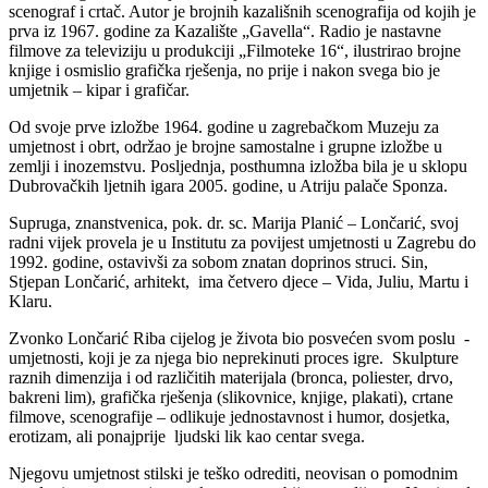
scenograf i crtač. Autor je brojnih kazališnih scenografija od kojih je
prva iz 1967. godine za Kazalište „Gavella“. Radio je nastavne
filmove za televiziju u produkciji „Filmoteke 16“, ilustrirao brojne
knjige i osmislio grafička rješenja, no prije i nakon svega bio je
umjetnik – kipar i grafičar.
Od svoje prve izložbe 1964. godine u zagrebačkom Muzeju za
umjetnost i obrt, održao je brojne samostalne i grupne izložbe u
zemlji i inozemstvu. Posljednja, posthumna izložba bila je u sklopu
Dubrovačkih ljetnih igara 2005. godine, u Atriju palače Sponza.
Supruga, znanstvenica, pok. dr. sc. Marija Planić – Lončarić, svoj
radni vijek provela je u Institutu za povijest umjetnosti u Zagrebu do
1992. godine, ostavivši za sobom znatan doprinos struci. Sin,
Stjepan Lončarić, arhitekt, ima četvero djece – Vida, Juliu, Martu i
Klaru.
Zvonko Lončarić Riba cijelog je života bio posvećen svom poslu -
umjetnosti, koji je za njega bio neprekinuti proces igre. Skulpture
raznih dimenzija i od različitih materijala (bronca, poliester, drvo,
bakreni lim), grafička rješenja (slikovnice, knjige, plakati), crtane
filmove, scenografije – odlikuje jednostavnost i humor, dosjetka,
erotizam, ali ponajprije ljudski lik kao centar svega.
Njegovu umjetnost stilski je teško odrediti, neovisan o pomodnim