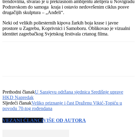
trendovima, stvarao je u prekrasnom ambijentu atelijera u Novigradu
Podravskom do samoga kraja i ostavio nedovršenim ciklus posve
drugačijih skulptura – „Anđeli“.
Neki od velikih poliesternih kipova žarkih boja krase i javne
prostore u Zagrebu, Koprivnici i Samoboru. Oblikovao je vizualni
identitet zagrebačkog Svjetskog festivala crtanog filma.
Prethodni članak
U Sarajevu održana sjednica Središnje uprave
HKD Napredak
Sljedeći članak
Veliko priznanje i čast Draženu Vikić-Topiću u
povodu 70-tog rođendana
VEZANI ČLANCI
VIŠE OD AUTORA