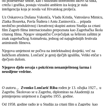
od poliesterske smole, kao i stilizirani dobrohotni likovi sa slika,
crteža i grafika, postaju vizualni amblem iza kojeg je stala
inteligencija koja je nosila val Hrvatskog proljeća.
Uz Oskarovca Dušana Vukotića, Vladu Kristla, Vatroslava Mimicu,
Zlatka Boureka, Pavla Štaltera i Antu Zaninovića… pripada
neobično produktivnoj i kreativnoj skupini autora Studija za crtani
film Zagreb filma internacionalno prepoznata kao Zagrebačka škola
crtanog filma. Njegov simpatični Čovječuljak sa šeširom zaštitni je
znak zagrebačkog Animafesta, jednog od najuglednijih festivala
animiranih filmova.
Njegova umjetnost ne počiva na intelektualnoj dosjetki, već na
ludičkom afinitetu. Lončarić je genij dječjih igrališta, Veliki etičar s
dječjom dušom.
Njegovo djelo osvaja s pokrićem nenamještenog šarma i
neusiljene vedrine.
O autoru…
Zvonko Lončarić Riba
rođen je 13. ožujka 1927., u
Zagrebu. Školovao se u Zagrebu, diplomirao na Akademiji za
primijenjenu umjetnost u Zagrebu 1955. godine.
Od 1958. godine radio je u Studiju za crtani film u Zagrebu kao