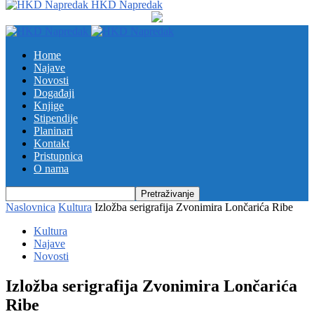
HKD Napredak
Home
Najave
Novosti
Događaji
Knjige
Stipendije
Planinari
Kontakt
Pristupnica
O nama
Naslovnica
Kultura
Izložba serigrafija Zvonimira Lončarića Ribe
Kultura
Najave
Novosti
Izložba serigrafija Zvonimira Lončarića
Ribe