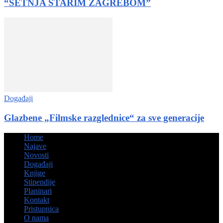
“ŠETNJA STARIM ZAGREBOM”
Događaji
Glazbene „Filmske razglednice“ za sve generacije
Home
Najave
Novosti
Događaji
Knjige
Stipendije
Planinari
Kontakt
Pristupnica
O nama