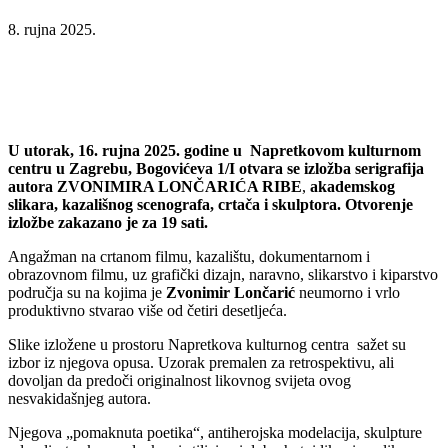
8. rujna 2025.
U utorak, 16. rujna 2025. godine u Napretkovom kulturnom
centru u Zagrebu, Bogovićeva 1/I otvara se izložba serigrafija
autora ZVONIMIRA LONČARIĆA RIBE
,
akademskog
slikara, kazališnog scenografa, crtača i skulptora. Otvorenje
izložbe zakazano je za 19 sati.
Angažman na crtanom filmu, kazalištu, dokumentarnom i
obrazovnom filmu, uz grafički dizajn, naravno, slikarstvo i kiparstvo
područja su na kojima je
Zvonimir Lončarić
neumorno i vrlo
produktivno stvarao više od četiri desetljeća.
Slike izložene u prostoru Napretkova kulturnog centra sažet su
izbor iz njegova opusa. Uzorak premalen za retrospektivu, ali
dovoljan da predoči originalnost likovnog svijeta ovog
nesvakidašnjeg autora.
Njegova „pomaknuta poetika“, antiherojska modelacija, skulpture