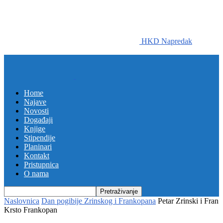
HKD Napredak
Home
Najave
Novosti
Događaji
Knjige
Stipendije
Planinari
Kontakt
Pristupnica
O nama
Naslovnica
Dan pogibije Zrinskog i Frankopana
Petar Zrinski i Fran
Krsto Frankopan