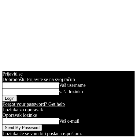
Prijaviti se
Dobrodošli! Prijavite se na svoj račun
Vaš username
vaša lozinka
Forgot your password? Get help
Lozinka za oporavak
Oporavak lozinke
Vaš e-mail
Lozinka će se vam biti poslana e-poštom.