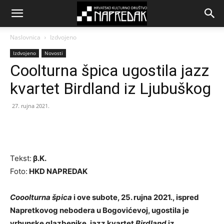
Naslovnica
Izdvojeno
Izdvojeno
Novosti
Coolturna špica ugostila jazz
kvartet Birdland iz Ljubuškog
27. rujna 2021.
Tekst:
β.K.
Foto:
HKD NAPREDAK
Cooolturna špica
i ove subote, 25. rujna 2021., ispred
Napretkovog nebodera u Bogovićevoj, ugostila je
vrhunske glazbenike, jazz kvartet
Birdland
iz