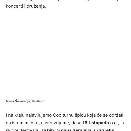
koncerti i druženja.
Ivana Šaravanja
, Birdland
I na kraju najavljujemo Coolturnu špicu koja će se održati
na istom mjestu, u isto vrijeme, dana
16. listopada
o.g., u
sklopu festivala
„Ja bih ..5 dana Sarajeva u Zagrebu