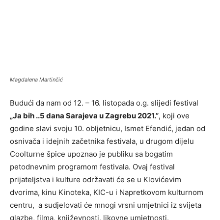
Magdalena Martinčić
Budući da nam od 12. – 16. listopada o.g. slijedi festival
„Ja bih ..5 dana Sarajeva u Zagrebu 2021.”
, koji ove
godine slavi svoju 10. obljetnicu, Ismet Efendić, jedan od
osnivača i idejnih začetnika festivala, u drugom dijelu
Coolturne špice upoznao je publiku sa bogatim
petodnevnim programom festivala. Ovaj festival
prijateljstva i kulture održavati će se u Klovićevim
dvorima, kinu Kinoteka, KIC-u i Napretkovom kulturnom
centru, a sudjelovati će mnogi vrsni umjetnici iz svijeta
glazbe, filma, književnosti, likovne umjetnosti.