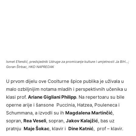
Ismet Efendić, predsjednik Udruge za promicanje kulture i umjetnosti Ja BiH…;
Goran Štrbac, HKD NAPREDAK
U prvom dijelu ove Coolturne špice publika je uživala u
malo ozbiljnijim notama mladih i perspektivnih učenika u
klasi prof.
Ariane Gigliani Philipp
. Na repertoaru su bile
operne arije i šansone Puccinia, Hatzea, Pouleneca i
Schummana, a izvodli su ih
Magdalena Martinčić
,
sopran,
Rea Veseli
, sopran,
Jakov Kalajžić
, bas uz
pratnju
Maje Šokac
, klavir i
Dine Katnić
, prof – klavir.