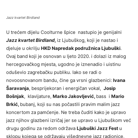
Jazz kvartet Birdland
U trećem dijelu Coolturne špice nastupio je genijalni
Jazz kvartet Birdland,
iz Ljubuškog, koji je nastao i
djeluje u okrilju
HKD Napredak podružnica Ljubuški
.
Ovaj band koji je osnovan u ljeto 2020. i dolazi iz malog
hercegovačkog mjesta, ugodno je iznenadio i uistinu
oduševio zagrebačku publiku. Iako se radi o
novoosnovanom bandu, čine ga vrsni glazbenici:
Ivana
Šaravanja
, besprijekoran i energičan vokal,
Josip
Bošnjak
, klavijature,
Marko Jakovljević,
bass i
Mario
Brkić,
bubanj, koji su nas počastili pravim malim jazz
koncertom za pamćenje. Ne treba čuditi kako je upravo
jazz njihov glazbeni izričaj jer se upravo u Ljubuškom već
drugu godinu za redom održava
Ljubuški Jazz Fest
u
sklopu kojega se održavaju višednevne jazz radionice,