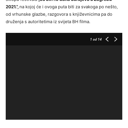
2021.”,
na kojoj će i ovoga puta biti za svakoga po nešto,
od vrhunske glazbe, razgovora s književnicima pa do
druženja s autoritetima iz svijeta BH filma.
1
od 14