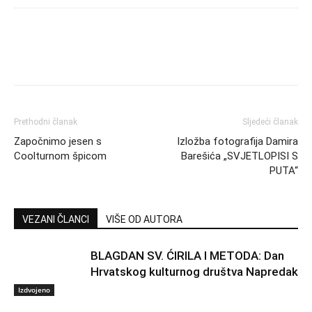
Prethodni članak
Sljedeći članak
Započnimo jesen s
Izložba fotografija Damira
Coolturnom špicom
Barešića „SVJETLOPISI S
PUTA“
VEZANI ČLANCI
VIŠE OD AUTORA
BLAGDAN SV. ĆIRILA I METODA: Dan
Hrvatskog kulturnog društva Napredak
Izdvojeno