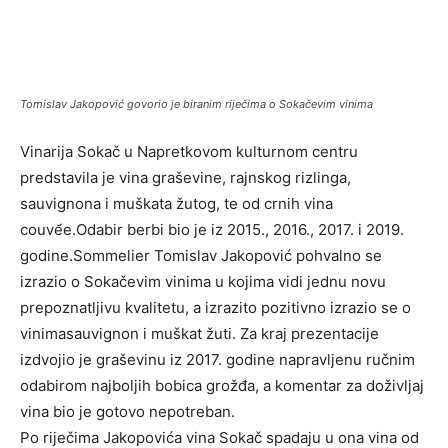
Tomislav Jakopović govorio je biranim riječima o Sokačevim vinima
Vinarija Sokač u Napretkovom kulturnom centru
predstavila je vina graševine, rajnskog rizlinga,
sauvignona i muškata žutog, te od crnih vina
couve᷄e.Odabir berbi bio je iz 2015., 2016., 2017. i 2019.
godine.Sommelier Tomislav Jakopović pohvalno se
izrazio o Sokačevim vinima u kojima vidi jednu novu
prepoznatljivu kvalitetu, a izrazito pozitivno izrazio se o
vinimasauvignon i muškat žuti. Za kraj prezentacije
izdvojio je graševinu iz 2017. godine napravljenu ručnim
odabirom najboljih bobica grožđa, a komentar za doživljaj
vina bio je gotovo nepotreban.
Po riječima Jakopovića vina Sokač spadaju u ona vina od