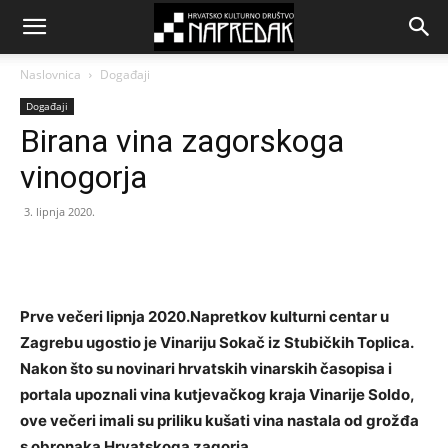
Naslovnica
Događaji
Događaji
Birana vina zagorskoga
vinogorja
3. lipnja 2020.
Prve večeri lipnja 2020.Napretkov kulturni centar u
Zagrebu ugostio je Vinariju Sokač iz Stubičkih Toplica.
Nakon što su novinari hrvatskih vinarskih časopisa i
portala upoznali vina kutjevačkog kraja Vinarije Soldo,
ove večeri imali su priliku kušati vina nastala od grožđa
s obronaka Hrvatskoga zagorja.