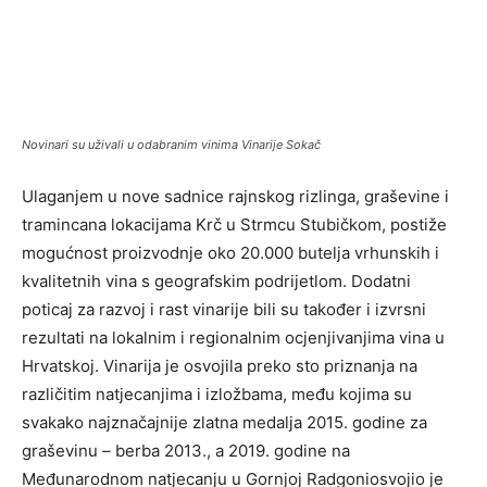
Novinari su uživali u odabranim vinima Vinarije Sokač
Ulaganjem u nove sadnice rajnskog rizlinga, graševine i
tramincana lokacijama Krč u Strmcu Stubičkom, postiže
mogućnost proizvodnje oko 20.000 butelja vrhunskih i
kvalitetnih vina s geografskim podrijetlom. Dodatni
poticaj za razvoj i rast vinarije bili su također i izvrsni
rezultati na lokalnim i regionalnim ocjenjivanjima vina u
Hrvatskoj. Vinarija je osvojila preko sto priznanja na
različitim natjecanjima i izložbama, među kojima su
svakako najznačajnije zlatna medalja 2015. godine za
graševinu – berba 2013., a 2019. godine na
Međunarodnom natjecanju u Gornjoj Radgoniosvojio je