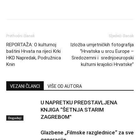
Prethodni članak
Sljedeći članak
REPORTAŽA: O kulturnoj
Izložba umjetničkih fotografija
baštini Hrvata na rijeci Krki
“Hrvatska u srcu Europe –
HKD Napredak, Podružnica
Sredozemni i srednjoeuropski
Knin
kulturni krajolici Hrvatske”
VEZANI ČLANCI
VIŠE OD AUTORA
U NAPRETKU PREDSTAVLJENA
KNJIGA “ŠETNJA STARIM
ZAGREBOM”
Događaji
Glazbene „Filmske razglednice“ za sve
generacije