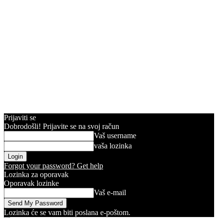
Prijaviti se
Dobrodošli! Prijavite se na svoj račun
Vaš username
vaša lozinka
Forgot your password? Get help
Lozinka za oporavak
Oporavak lozinke
Vaš e-mail
Lozinka će se vam biti poslana e-poštom.