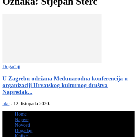
Oznaka: Stjepan Šterc
Događaji
U Zagrebu održana Međunarodna konferencija u
organizaciji Hrvatskog kulturnog društva
Napredak...
nkc
-
12. listopada 2020.
Home
Najave
Novosti
Događaji
Knjige