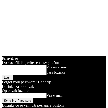
Prijaviti se
Dobrodošli! Prijavite se na svoj račun
Vaš username
vaša lozinka
Forgot your password? Get help
Lozinka za oporavak
Oporavak lozinke
Vaš e-mail
Lozinka će se vam biti poslana e-poštom.