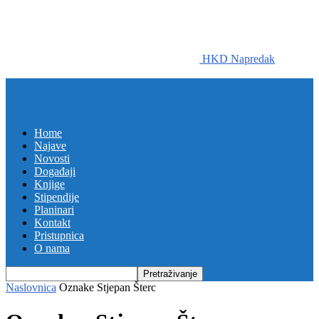
HKD Napredak
Home
Najave
Novosti
Događaji
Knjige
Stipendije
Planinari
Kontakt
Pristupnica
O nama
Naslovnica
Oznake
Stjepan Šterc