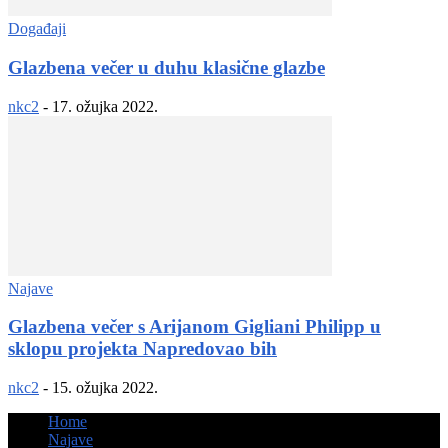
Događaji
Glazbena večer u duhu klasične glazbe
nkc2
-
17. ožujka 2022.
Najave
Glazbena večer s Arijanom Gigliani Philipp u
sklopu projekta Napredovao bih
nkc2
-
15. ožujka 2022.
Home
Najave