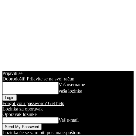
Prijaviti se
Dobrodošli! Prijavite se na svoj račun
Vaš username
vaša lozinka
Forgot your password? Get help
Lozinka za oporavak
Oporavak lozinke
Vaš e-mail
Lozinka će se vam biti poslana e-poštom.