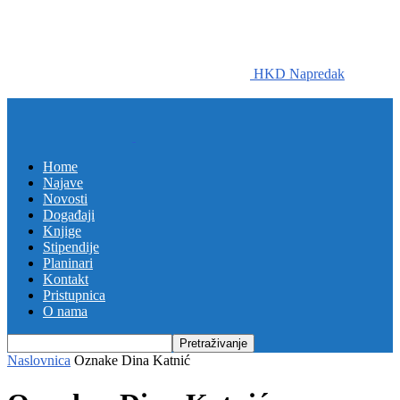
HKD Napredak
Home
Najave
Novosti
Događaji
Knjige
Stipendije
Planinari
Kontakt
Pristupnica
O nama
Naslovnica
Oznake
Dina Katnić