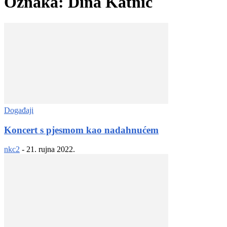
Oznaka: Dina Katnić
Događaji
Koncert s pjesmom kao nadahnućem
nkc2
-
21. rujna 2022.