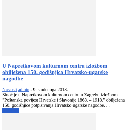
U Napretkovom kulturnom centru izložbom
obilježena 150. godišnjica Hrvatsko-ugarske
nagodbe
Novosti
admin
-
9. studenoga 2018.
Sinoć je u Napretkovom kulturnom centru u Zagrebu izložbom
"Poštanska povijest Hrvatske i Slavonije 1868. – 1918." obilježena
150. godišnjice potpisivanja Hrvatsko-ugarske nagodbe. ...
Opširnije