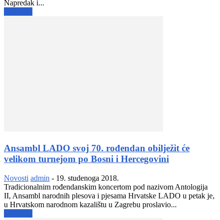
Napredak i...
Opširnije
Ansambl LADO svoj 70. rođendan obilježit će
velikom turnejom po Bosni i Hercegovini
Novosti
admin
-
19. studenoga 2018.
Tradicionalnim rođendanskim koncertom pod nazivom Antologija
II, Ansambl narodnih plesova i pjesama Hrvatske LADO u petak je,
u Hrvatskom narodnom kazalištu u Zagrebu proslavio...
Opširnije