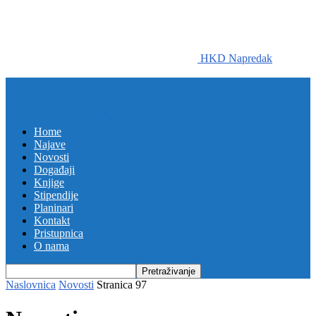
HKD Napredak
Home
Najave
Novosti
Događaji
Knjige
Stipendije
Planinari
Kontakt
Pristupnica
O nama
Naslovnica
Novosti
Stranica 97