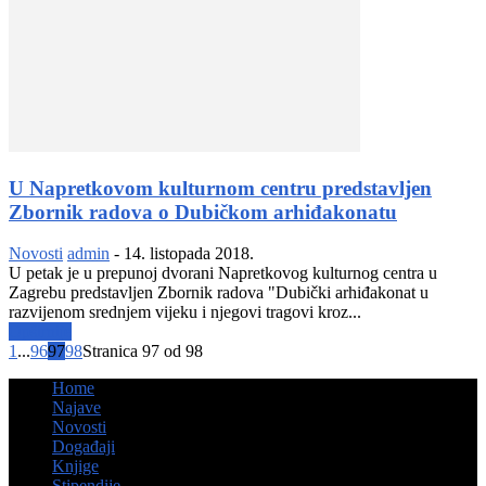
U Napretkovom kulturnom centru predstavljen
Zbornik radova o Dubičkom arhiđakonatu
Novosti
admin
-
14. listopada 2018.
U petak je u prepunoj dvorani Napretkovog kulturnog centra u
Zagrebu predstavljen Zbornik radova "Dubički arhiđakonat u
razvijenom srednjem vijeku i njegovi tragovi kroz...
Opširnije
1
...
96
97
98
Stranica 97 od 98
Home
Najave
Novosti
Događaji
Knjige
Stipendije