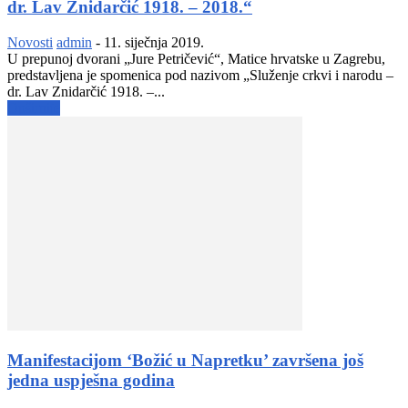
dr. Lav Znidarčić 1918. – 2018.“
Novosti
admin
-
11. siječnja 2019.
U prepunoj dvorani „Jure Petričević“, Matice hrvatske u Zagrebu,
predstavljena je spomenica pod nazivom „Služenje crkvi i narodu –
dr. Lav Znidarčić 1918. –...
Opširnije
Manifestacijom ‘Božić u Napretku’ završena još
jedna uspješna godina