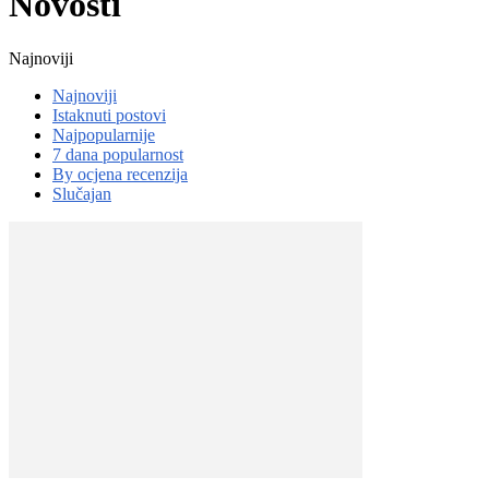
Novosti
Najnoviji
Najnoviji
Istaknuti postovi
Najpopularnije
7 dana popularnost
By ocjena recenzija
Slučajan