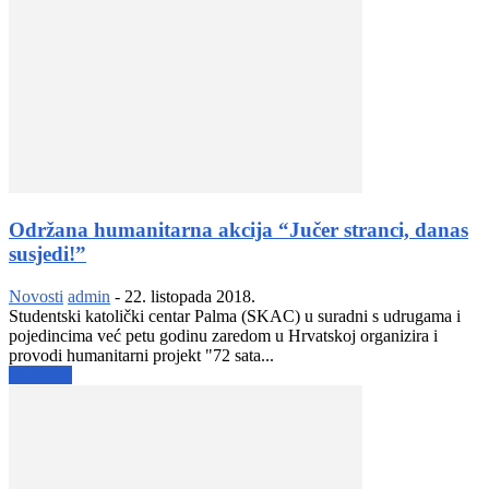
Održana humanitarna akcija “Jučer stranci, danas
susjedi!”
Novosti
admin
-
22. listopada 2018.
Studentski katolički centar Palma (SKAC) u suradni s udrugama i
pojedincima već petu godinu zaredom u Hrvatskoj organizira i
provodi humanitarni projekt "72 sata...
Opširnije